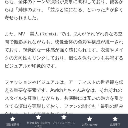
らも、全体のトーンや演出が見事に調和しており、観客か
らは「姉妹のよう」「並ぶと絵になる」といった声が多く
寄せられました。
また、MV「美人 (Remix)」では、2人がそれぞれ異なる空
間で撮影されながらも、映像全体の色彩や構成が統一され
ており、視覚的な一体感が強く感じられます。衣装やメイ
クの方向性もリンクしており、個性を保ちつつも共鳴する
ビジュアルが印象的です。
ファッションやビジュアルは、アーティストの世界観を伝
える重要な要素です。Awichとちゃんみなは、それぞれの
スタイルを尊重しながらも、共演時には互いの魅力を引き
立てる演出を実現しており、ファンの間でも「最強の組み
合わせ」として支持されています。
特定商取引法に基づ
プライバシーポリシ
運営者情報
お問い合わせ
免責事項
く表記
ー