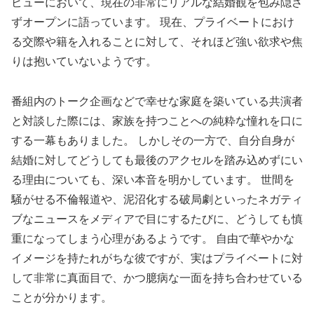
ビューにおいて、現在の非常にリアルな結婚観を包み隠さ
ずオープンに語っています。 現在、プライベートにおけ
る交際や籍を入れることに対して、それほど強い欲求や焦
りは抱いていないようです。
番組内のトーク企画などで幸せな家庭を築いている共演者
と対談した際には、家族を持つことへの純粋な憧れを口に
する一幕もありました。 しかしその一方で、自分自身が
結婚に対してどうしても最後のアクセルを踏み込めずにい
る理由についても、深い本音を明かしています。 世間を
騒がせる不倫報道や、泥沼化する破局劇といったネガティ
ブなニュースをメディアで目にするたびに、どうしても慎
重になってしまう心理があるようです。 自由で華やかな
イメージを持たれがちな彼ですが、実はプライベートに対
して非常に真面目で、かつ臆病な一面を持ち合わせている
ことが分かります。