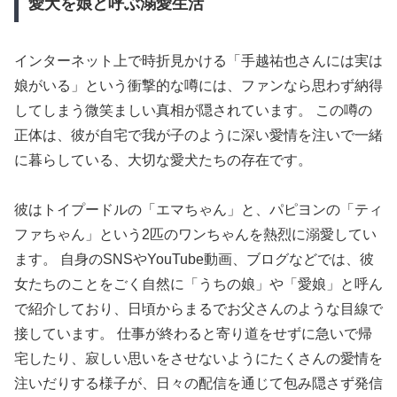
愛犬を娘と呼ぶ溺愛生活
インターネット上で時折見かける「手越祐也さんには実は
娘がいる」という衝撃的な噂には、ファンなら思わず納得
してしまう微笑ましい真相が隠されています。 この噂の
正体は、彼が自宅で我が子のように深い愛情を注いで一緒
に暮らしている、大切な愛犬たちの存在です。
彼はトイプードルの「エマちゃん」と、パピヨンの「ティ
ファちゃん」という2匹のワンちゃんを熱烈に溺愛してい
ます。 自身のSNSやYouTube動画、ブログなどでは、彼
女たちのことをごく自然に「うちの娘」や「愛娘」と呼ん
で紹介しており、日頃からまるでお父さんのような目線で
接しています。 仕事が終わると寄り道をせずに急いで帰
宅したり、寂しい思いをさせないようにたくさんの愛情を
注いだりする様子が、日々の配信を通じて包み隠さず発信