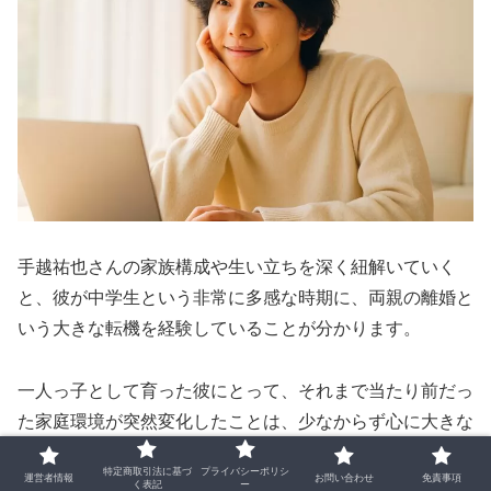
手越祐也さんの家族構成や生い立ちを深く紐解いていく
と、彼が中学生という非常に多感な時期に、両親の離婚と
いう大きな転機を経験していることが分かります。
一人っ子として育った彼にとって、それまで当たり前だっ
た家庭環境が突然変化したことは、少なからず心に大きな
影響を与える出来事でした。 しかし、彼はこの大きな試
特定商取引法に基づ
プライバシーポリシ
運営者情報
お問い合わせ
免責事項
練に直面しながらも、決して後ろ向きになることなく、自
く表記
ー