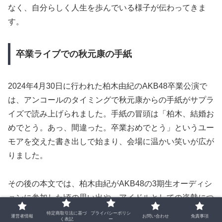
なく、自分らしく人生を歩んでいる様子が伝わってきま
す。
卒業ライブでの秋元康の手紙
2024年4月30日に行われた柏木由紀のAKB48卒業公演で
は、アンコールのタイミングで秋元康からの手紙がサプラ
イズで読み上げられました。手紙の冒頭は「柏木、結婚お
めでとう。あっ、間違った。卒業おめでとう」というユー
モアを交えた書き出しで始まり、会場に温かい笑いが広が
りました。
その後の本文では、柏木由紀がAKB48の3期生オーディシ
ョンに参加した頃の思い出や、アイドルとしての姿勢につ
いて触れられました。秋元康は、彼女が決して恵まれたポ
特定商取引法に基づ
プライバシーポリシ
運営者情報
お問い合わせ
免責事項
く表記
ー