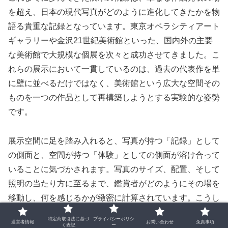
を超え、日本の現代写真がどのように進化してきたかを物
語る貴重な記録となっています。東京オペラシティアート
ギャラリーや金沢21世紀美術館といった、国内外の主要
な美術館で大規模な個展を次々と成功させてきました。こ
れらの展示において一貫しているのは、過去の代表作を単
に壁に並べるだけではなく、美術館という広大な空間その
ものを一つの作品として再構築しようとする実験的な姿勢
です。
展示空間に足を踏み入れると、写真が持つ「記録」として
の側面と、空間が持つ「体験」としての側面が溶け合って
いることに気づかされます。写真のサイズ、配置、そして
照明の当たり方に至るまで、鑑賞者がどのようにその場を
移動し、何を感じるかが緻密に計算されています。こうし
た手法は、二次元の紙に定着された静止画という枠組みを
特定商取引法に基づ
プライバシーポリシ
運営者情報
お問い合わせ
免責事項
押し広げ、観る者が作品の一部となるような、写真の新し
く表記
ー