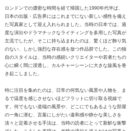
ロンドンでの濃密な時間を経て帰国した1990年代半ば、
日本の出版・広告界にはこれまでにない新しい感性を備え
た写真家として迎え入れられました。当時の日本では、過
度な演出やドラマチックなライティングを多用した写真が
主流でしたが、そこに持ち込まれたのは、驚くほど飾り気
のない、しかし強烈な存在感を放つ作品群でした。この独
自のスタイルは、当時の感鋭いクリエイターや若者たちの
心に瞬く間に浸透し、カルチャーシーンに大きな旋風を巻
き起こしました。
特に注目を集めたのは、日常の何気ない風景や人物を、ま
るで温度を感じさせないほどフラットに切り取る視線で
す。何でもない道端の風景や、どこにでもあるような部屋
の一角に潜む、言葉にしがたい違和感や静かな美しさを
淡々と定着させる手法は、当時の読者にとって新鮮な衝撃