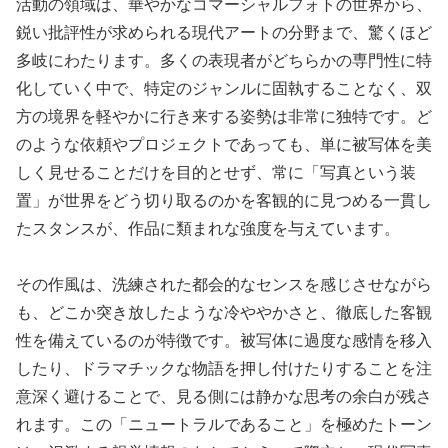
活動の領域は、華やかなコマーシャルフォトの世界から、
鋭い批評性が求められる現代アートの分野まで、驚くほど
多岐にわたります。多くの表現者がどちらかの専門性に特
化していく中で、特定のジャンルに固執することなく、双
方の境界を軽やかに行き来する姿勢は非常に独特です。ど
のような依頼やプロジェクトであっても、単に被写体を美
しく見せることだけを目的とせず、常に「写真という装
置」が世界をどう切り取るのかを客観的に見つめる一貫し
たスタンスが、作品に類まれな強度を与えています。
その作風は、洗練された都会的なセンスを感じさせながら
も、どこか突き放したような冷ややかさと、徹底した客観
性を備えているのが特徴です。被写体に過度な感情を移入
したり、ドラマチックな物語を押し付けたりすることを注
意深く避けることで、見る側には静かな思考の余白が残さ
れます。この「ニュートラルであること」を極めたトーン