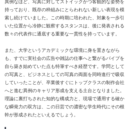
異例なほど、写真に対してストイックかつ客観的な姿勢を
持っており、既存の枠組みにとらわれない新しい表現を模
索し続けていました。この時期に培われた、対象を一歩引
いた位置から冷静に観察するスタンスは、後に発表される
数々の代表作に通底する重要な一貫性を持っています。
また、大学というアカデミックな環境に身を置きながら
も、すでに実社会の広告や雑誌の仕事へと繋がるパイプを
自ら築き始めていた点も特筆すべき経歴です。学問として
の写真と、ビジネスとしての写真の両面を同時進行で吸収
していったことが、卒業後すぐにトップクラスの制作会社
へと進む異例のキャリア形成を支える土台となりました。
理論に裏打ちされた知的な構成力と、現場で通用する確か
な瞬発力の双方は、この日芸での濃密な学生時代にその根
幹が形成されたといえるでしょう。