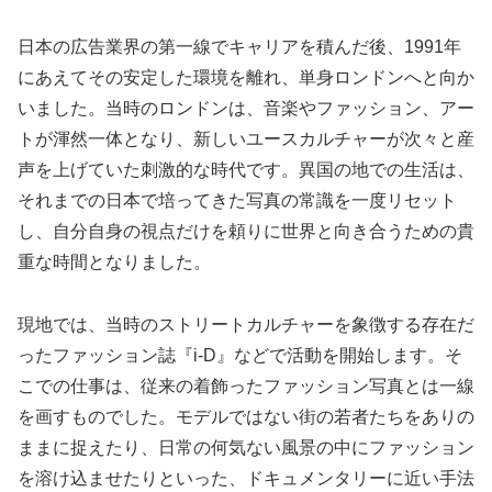
日本の広告業界の第一線でキャリアを積んだ後、1991年
にあえてその安定した環境を離れ、単身ロンドンへと向か
いました。当時のロンドンは、音楽やファッション、アー
トが渾然一体となり、新しいユースカルチャーが次々と産
声を上げていた刺激的な時代です。異国の地での生活は、
それまでの日本で培ってきた写真の常識を一度リセット
し、自分自身の視点だけを頼りに世界と向き合うための貴
重な時間となりました。
現地では、当時のストリートカルチャーを象徴する存在だ
ったファッション誌『i-D』などで活動を開始します。そ
こでの仕事は、従来の着飾ったファッション写真とは一線
を画すものでした。モデルではない街の若者たちをありの
ままに捉えたり、日常の何気ない風景の中にファッション
を溶け込ませたりといった、ドキュメンタリーに近い手法