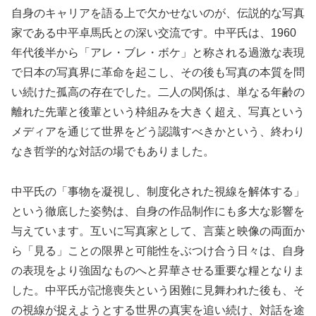
自身のキャリアを語る上で欠かせないのが、伝説的な写真
家である中平卓馬氏との深い交流です。中平氏は、1960
年代後半から「アレ・ブレ・ボケ」と称される過激な表現
で日本の写真界に革命を起こし、その後も写真の本質を問
い続けた孤高の存在でした。二人の関係は、単なる年齢の
離れた先輩と後輩という枠組みを大きく超え、写真という
メディアを通じて世界をどう認識すべきかという、終わり
なき哲学的な対話の場でもありました。
中平氏の「事物を凝視し、制度化された視線を解体する」
という徹底した姿勢は、自身の作品制作にも多大な影響を
与えています。互いに写真家として、言葉と映像の両面か
ら「見る」ことの限界と可能性をぶつけ合う日々は、自身
の表現をより強固なものへと昇華させる重要な糧となりま
した。中平氏が記憶喪失という困難に見舞われた後も、そ
の視線が捉えようとする世界の真実を追い続け、対話を途