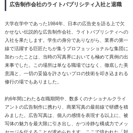
広告制作会社のライトパブリシティ入社と退職
大学在学中であった1984年、日本の広告史を語る上で欠
かせない伝説的な広告制作会社、ライトパブリシティへの
入社を果たします。学生の身分でありながら、業界の第一
線で活躍する巨匠たちが集うプロフェッショナルな集団に
加わったことは、当時の写真界においても極めて異例の出
来事でした。この場所は単なる職場ではなく、徹底した美
意識と、一切の妥協を許さないプロの技術を叩き込まれる
修行の場でもありました。
約6年間にわたる在職期間中、数多くのナショナルクライ
アントの広告制作に携わり、商業写真の最前線で研鑽を積
みました。広告写真は、個人の感情を表現する以上に、被
写体の魅力を最大限に引き出し、かつ冷静な構成力でメッ
セージを伝えることが求められます。ここで培われた「対