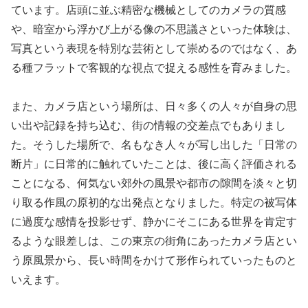
ています。店頭に並ぶ精密な機械としてのカメラの質感
や、暗室から浮かび上がる像の不思議さといった体験は、
写真という表現を特別な芸術として崇めるのではなく、あ
る種フラットで客観的な視点で捉える感性を育みました。
また、カメラ店という場所は、日々多くの人々が自身の思
い出や記録を持ち込む、街の情報の交差点でもありまし
た。そうした場所で、名もなき人々が写し出した「日常の
断片」に日常的に触れていたことは、後に高く評価される
ことになる、何気ない郊外の風景や都市の隙間を淡々と切
り取る作風の原初的な出発点となりました。特定の被写体
に過度な感情を投影せず、静かにそこにある世界を肯定す
るような眼差しは、この東京の街角にあったカメラ店とい
う原風景から、長い時間をかけて形作られていったものと
いえます。