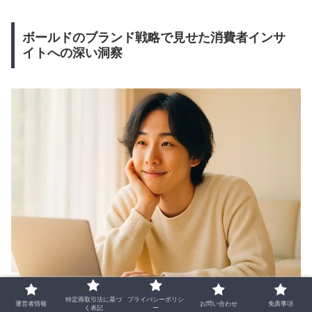
ボールドのブランド戦略で見せた消費者インサ
イトへの深い洞察
特定商取引法に基づ
プライバシーポリシ
運営者情報
お問い合わせ
免責事項
く表記
ー
木葉慎介氏の歩みを語る上で欠かせないのが、2010年頃