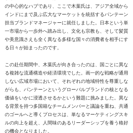
の中心的なハブであり、ここで木葉氏は、アジア全域から
インドにまで及ぶ広大なマーケットを統括するパンテーン
担当ブランドマネージャーに就任しました。日本という単
一市場から一歩外へ踏み出し、文化も宗教も、そして髪質
や美意識さえも全く異なる多様な国々の消費者を相手にす
る日々が始まったのです。
この赴任期間中、木葉氏が向き合ったのは、国ごとに異な
る複雑な流通構造や経済環境でした。画一的な戦略が通用
しない広域市場において、それぞれの地域特性を尊重しな
がらも、パンテーンというグローバルブランドの核となる
価値をいかに浸透させるかという難題に挑みました。異な
る背景を持つ多国籍なチームメンバーと議論を重ね、共通
のゴールへと導くプロセスは、単なるマーケティングスキ
ルの向上を超え、人間味のあるリーダーシップを養う格好
の機会となりました。