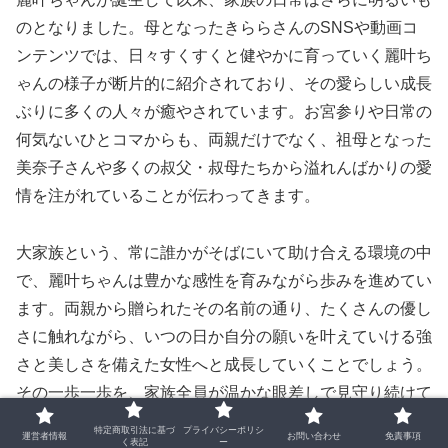
のとなりました。母となったきららさんのSNSや動画コ
ンテンツでは、日々すくすくと健やかに育っていく麗叶ち
ゃんの様子が断片的に紹介されており、その愛らしい成長
ぶりに多くの人々が癒やされています。お宮参りや日常の
何気ないひとコマからも、両親だけでなく、祖母となった
美奈子さんや多くの叔父・叔母たちから溢れんばかりの愛
情を注がれていることが伝わってきます。
大家族という、常に誰かがそばにいて助け合える環境の中
で、麗叶ちゃんは豊かな感性を育みながら歩みを進めてい
ます。両親から贈られたその名前の通り、たくさんの優し
さに触れながら、いつの日か自分の願いを叶えていける強
さと美しさを備えた女性へと成長していくことでしょう。
その一歩一歩を、家族全員が温かな眼差しで見守り続けて
います。
特定商取引法に基づ
プライバシーポリシ
運営者情報
お問い合わせ
免責事項
く表記
ー