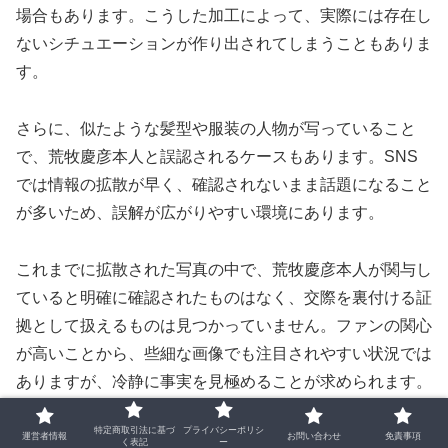
場合もあります。こうした加工によって、実際には存在し
ないシチュエーションが作り出されてしまうこともありま
す。
さらに、似たような髪型や服装の人物が写っていること
で、荒牧慶彦本人と誤認されるケースもあります。SNS
では情報の拡散が早く、確認されないまま話題になること
が多いため、誤解が広がりやすい環境にあります。
これまでに拡散された写真の中で、荒牧慶彦本人が関与し
ていると明確に確認されたものはなく、交際を裏付ける証
拠として扱えるものは見つかっていません。ファンの関心
が高いことから、些細な画像でも注目されやすい状況では
ありますが、冷静に事実を見極めることが求められます。
特定商取引法に基づ
プライバシーポリシ
運営者情報
お問い合わせ
免責事項
ファンの反応と恋愛観のギャップ
く表記
ー