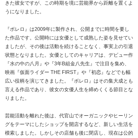
きた彼女ですが、この時期を境に芸能界から距離を置くよ
うになりました。
『ボレロ』は2009年に製作され、公開までに時間を要し
た作品です。公開時には女優として成熟した姿を見せてい
ましたが、その後は活動を続けることなく、事実上の引退
状態となりました。女優としてのキャリアは、デビュー作
『水の中の八月』や『3年B組金八先生』で注目を集め、
映画『仮面ライダー THE FIRST』や『初恋』などでも幅
広い役柄を演じてきました。『ボレロ』はその集大成とも
言える作品であり、彼女の女優人生を締めくくる節目とな
りました。
芸能活動を離れた後は、代官山でオーガニックやヒーリン
グをテーマにしたショップを開店するなど、新しい生活を
模索しました。しかしその店舗も後に閉店し、現在は公的