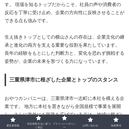
す。 現場を知るトップだからこそ、社員の声や消費者の
反応を丁寧に受け止め、企業の方向性に反映させることが
できる点も強みです。
生え抜きトップとしての横山さんの存在は、企業文化の継
承と進化の両方を支える重要な役割を果たしています。
長年の経験をもとにした判断力と、変化を恐れず挑戦する
姿勢が、企業の未来を形づくる力になっています。
三重県津市に根ざした企業とトップのスタンス
おやつカンパニーは、三重県津市一志町に本社を構える企
業です。 地方に本社を置きながら全国規模で事業を展開
し、さらに海外にも販路を広げている点は、地域に根ざし
つつ成長を続ける企業として特徴的です。 地元にしっか
特定商取引法に基づ
プライバシーポリシ
運営者情報
お問い合わせ
免責事項
く表記
ー