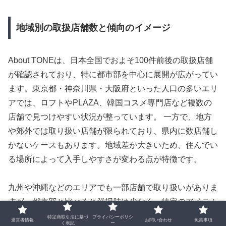
地域別の取扱店舗数と傾向のイメージ
About TONEは、日本全国でおよそ100件前後の取扱店舗
が確認されており、特に都市部を中心に展開が広がってい
ます。東京都・神奈川県・大阪府といった人口の多いエリ
アでは、ロフトやPLAZA、韓国コスメ専門店など複数の
店舗で見つけやすい状況が整っています。 一方で、地方
や郊外では取り扱い店舗が限られており、県内に数店舗し
かないケースもあります。地域差が大きいため、住んでい
る場所によって入手しやすさが変わる点が特徴です。
九州や沖縄などのエリアでも一部店舗で取り扱いがありま
すが、都市部と比べると選択肢は少なく、特定のアイテム
を探す場合は見つけにくいことがあります。特に人気アイ
特定商取引法に基づ
プライバシーポリシ
運営者情報
お問い合わせ
免責事項
く表記
ー