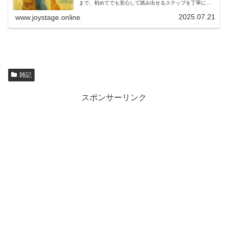
まで、初めてでも安心して踏み出せるステップを丁寧に紹
介します。いつもの毛布、好きなおもちゃ、信頼する飼い
主と見る旅先の景色——そのすべてが特別な思い出に。う
2025.07.21
www.joystage.online
ちの子と一緒に出かけたくなる、やさしい旅のはじまり
へ。
雑記
スポンサーリンク