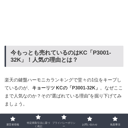
今もっとも売れているのはKC「P3001-
32K」！人気の理由とは？
楽天の鍵盤ハーモニカランキングで堂々の1位をキープし
ているのが、
キョーリツ KCの「P3001-32K」
。なぜここ
まで人気なのか？その“選ばれている理由”を掘り下げてみ
ましょう。
🎨 カラーが選べるって、やっぱり嬉しい！全22
特定商取引法に基づ
プライバシーポリシ
運営者情報
お問い合わせ
免責事項
く表記
ー