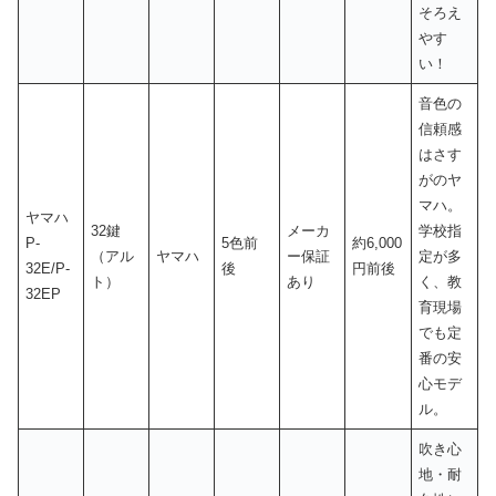
そろえ
やす
い！
音色の
信頼感
はさす
がのヤ
マハ。
ヤマハ
32鍵
メーカ
学校指
P-
5色前
約6,000
（アル
ヤマハ
ー保証
定が多
32E/P-
後
円前後
ト）
あり
く、教
32EP
育現場
でも定
番の安
心モデ
ル。
吹き心
地・耐