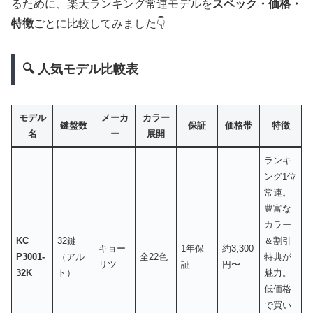
るために、楽天ランキング常連モデルを
スペック・価格・
特徴
ごとに比較してみました👇
🔍 人気モデル比較表
モデル
メーカ
カラー
鍵盤数
保証
価格帯
特徴
名
ー
展開
ランキ
ング1位
常連。
豊富な
カラー
KC
32鍵
＆割引
キョー
1年保
約3,300
P3001-
（アル
全22色
特典が
リツ
証
円〜
32K
ト）
魅力。
低価格
で買い