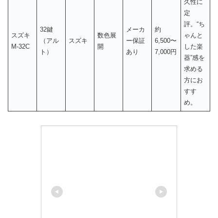
久性に
定
評。“ち
32鍵
メーカ
約
スズキ
数色展
ゃんと
（アル
スズキ
ー保証
6,500〜
M-32C
開
した楽
ト）
あり
7,000円
器”感を
求める
方にお
すす
め。