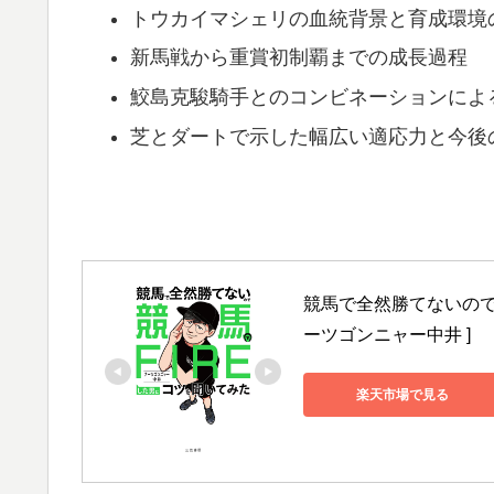
トウカイマシェリの血統背景と育成環境
新馬戦から重賞初制覇までの成長過程
鮫島克駿騎手とのコンビネーションによ
芝とダートで示した幅広い適応力と今後
競馬で全然勝てないので競
ーツゴンニャー中井 ]
楽天市場で見る