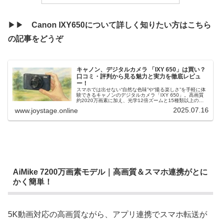
▶▶
Canon IXY650について詳しく知りたい方はこちら
の記事をどうぞ
キャノン、デジタルカメラ 「IXY 650」は買い？
口コミ・評判から見る魅力と実力を徹底レビュ
ー！
スマホでは出せない“自然な色味”や“撮る楽しさ”を手軽に体
験できるキャノンのデジタルカメラ「IXY 650」。高画質
約2020万画素に加え、光学12倍ズームと15種類以上の撮
影モードを搭載し、初心者でも安心して楽しめる人気モデ
2025.07.16
www.joystage.online
ル。この記事では買って後悔しない一台かどうかをやさし
く解説します。
AiMike 7200万画素モデル｜高画質＆スマホ連携がとに
かく簡単！
5K動画対応の高画質ながら、アプリ連携でスマホ転送が