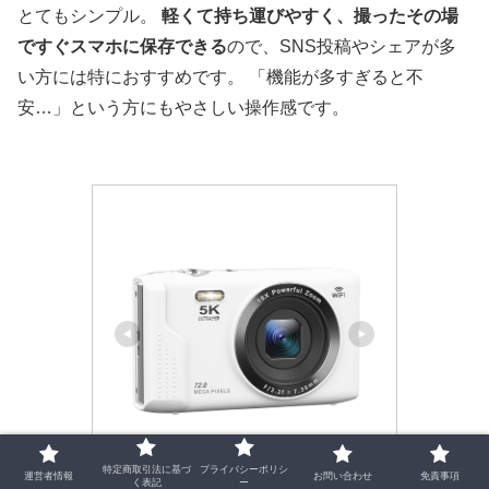
とてもシンプル。
軽くて持ち運びやすく、撮ったその場
ですぐスマホに保存できる
ので、SNS投稿やシェアが多
い方には特におすすめです。 「機能が多すぎると不
安…」という方にもやさしい操作感です。
特定商取引法に基づ
プライバシーポリシ
運営者情報
お問い合わせ
免責事項
AiMike
く表記
ー