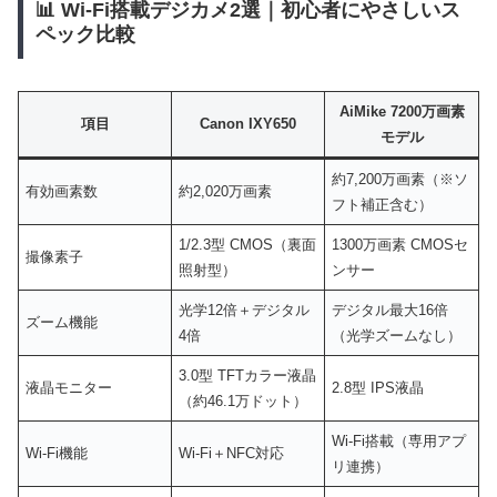
📊 Wi-Fi搭載デジカメ2選｜初心者にやさしいス
ペック比較
AiMike 7200万画素
項目
Canon IXY650
モデル
約7,200万画素（※ソ
有効画素数
約2,020万画素
フト補正含む）
1/2.3型 CMOS（裏面
1300万画素 CMOSセ
撮像素子
照射型）
ンサー
光学12倍＋デジタル
デジタル最大16倍
ズーム機能
4倍
（光学ズームなし）
3.0型 TFTカラー液晶
液晶モニター
2.8型 IPS液晶
（約46.1万ドット）
Wi-Fi搭載（専用アプ
Wi-Fi機能
Wi-Fi＋NFC対応
リ連携）