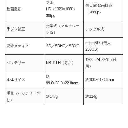
フル
最大5K録画対応
動画撮影
HD（1920×1080）
（2880p）
30fps
光学式（マルチシー
手ブレ補正
デジタル式
ンIS）
microSD（最大
記録メディア
SD／SDHC／SDXC
256GB）
1200mAh×2個（付
バッテリー
NB-11LH（専用）
属）
約
本体サイズ
約100×61×25mm
99.6×58.0×22.8mm
重量（バッテリー含
約147g
約114g
む）