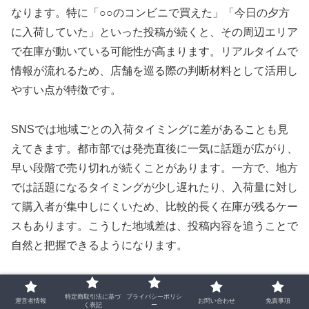
なります。特に「○○のコンビニで買えた」「今日の夕方
に入荷していた」といった投稿が続くと、その周辺エリア
で在庫が動いている可能性が高まります。リアルタイムで
情報が流れるため、店舗を巡る際の判断材料として活用し
やすい点が特徴です。
SNSでは地域ごとの入荷タイミングに差があることも見
えてきます。都市部では発売直後に一気に話題が広がり、
早い段階で売り切れが続くことがあります。一方で、地方
では話題になるタイミングが少し遅れたり、入荷量に対し
て購入者が集中しにくいため、比較的長く在庫が残るケー
スもあります。こうした地域差は、投稿内容を追うことで
自然と把握できるようになります。
また、特定のチェーンでの入荷報告が続くと、そのチェー
特定商取引法に基づ
プライバシーポリシ
運営者情報
お問い合わせ
免責事項
ン全体で補充が行われている可能性が高くなります。例え
く表記
ー