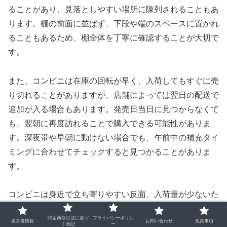
ることがあり、見落としやすい場所に陳列されることもあ
ります。棚の前面に並ばず、下段や端のスペースに置かれ
ることもあるため、棚全体を丁寧に確認することが大切で
す。
また、コンビニは在庫の回転が早く、入荷してもすぐに売
り切れることがありますが、店舗によっては翌日の配送で
追加が入る場合もあります。発売日当日に見つからなくて
も、翌朝に再度訪れることで購入できる可能性がありま
す。深夜帯や早朝に動けない場合でも、午前中の補充タイ
ミングに合わせてチェックすると見つかることがありま
す。
コンビニは身近で立ち寄りやすい反面、入荷量が少ないた
め、複数店舗を効率よく回ることが購入のポイントになり
特定商取引法に基づ
プライバシーポリシ
運営者情報
お問い合わせ
免責事項
ます。普段から食玩の取り扱いが多い店舗を把握しておく
く表記
ー