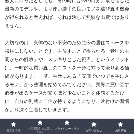
必要になったとしても、その時には今の自分に最も適した
最新のモデルや、より使い勝手の良いモノを選び直す機会
が得られると考えれば、それは決して無駄な出費ではあり
ません。
大切なのは、実体のない不安のために今の居住スペースを
犠牲にしないことです。手放すことで得られる「管理の手
間からの解放」や「スッキリとした視界」というメリット
は、一時的な買い直しのコストを十分に補って余りある価
値があります。一度、手元にある「安価でいつでも手に入
るモノ」から整理を始めてみてください。実際に買い直す
必要が出るケースが驚くほど少ないことを体感するたび
に、自分の判断に自信が持てるようになり、片付けの習慣
がより深く定着していきます。
特定商取引法に基づ
プライバシーポリシ
運営者情報
お問い合わせ
免責事項
く表記
ー