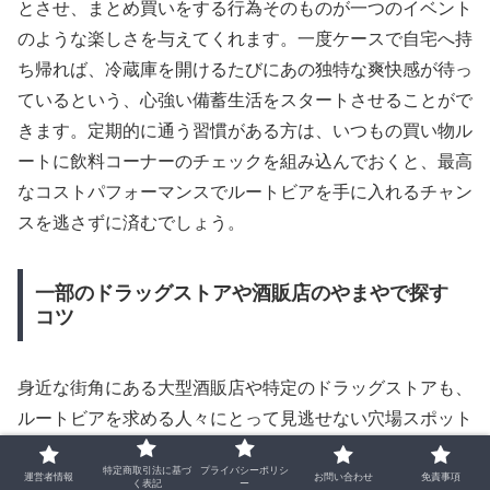
とさせ、まとめ買いをする行為そのものが一つのイベント
のような楽しさを与えてくれます。一度ケースで自宅へ持
ち帰れば、冷蔵庫を開けるたびにあの独特な爽快感が待っ
ているという、心強い備蓄生活をスタートさせることがで
きます。定期的に通う習慣がある方は、いつもの買い物ル
ートに飲料コーナーのチェックを組み込んでおくと、最高
なコストパフォーマンスでルートビアを手に入れるチャン
スを逃さずに済むでしょう。
一部のドラッグストアや酒販店のやまやで探す
コツ
身近な街角にある大型酒販店や特定のドラッグストアも、
ルートビアを求める人々にとって見逃せない穴場スポット
となっています。特に全国に展開する酒類専門店の「やま
特定商取引法に基づ
プライバシーポリシ
や」は、輸入食品や珍しい飲料の品揃えが非常に豊富で、
運営者情報
お問い合わせ
免責事項
く表記
ー