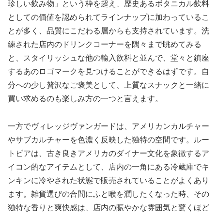
珍しい飲み物」という枠を超え、歴史あるボタニカル飲料
としての価値を認められてラインナップに加わっているこ
とが多く、品質にこだわる層からも支持されています。洗
練された店内のドリンクコーナーを隅々まで眺めてみる
と、スタイリッシュな他の輸入飲料と並んで、堂々と鎮座
するあのロゴマークを見つけることができるはずです。自
分への少し贅沢なご褒美として、上質なスナックと一緒に
買い求めるのも楽しみ方の一つと言えます。
一方でヴィレッジヴァンガードは、アメリカンカルチャー
やサブカルチャーを色濃く反映した独特の空間です。ルー
トビアは、古き良きアメリカのダイナー文化を象徴するア
イコン的なアイテムとして、店内の一角にある冷蔵庫でキ
ンキンに冷やされた状態で販売されていることがよくあり
ます。雑貨選びの合間にふと喉を潤したくなった時、その
独特な香りと爽快感は、店内の賑やかな雰囲気と驚くほど