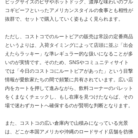
ビッグサイズのピザやホットドッグ、濃厚な味わいのプル
コギビーフといったアメリカンスタイルの食事とも相性が
抜群で、セットで購入していく姿もよく見られます。
ただし、コストコでのルートビアの販売は常設の定番商品
というよりは、入荷タイミングによって店頭に並ぶ「出会
えたらラッキー」な準レギュラー的な扱いになることが多
いのが実情です。そのため、SNSやコミュニティサイト
では「今日のコストコにルートビアがあった」という目撃
情報が愛飲家たちの間で頻繁に共有されています。広い店
内をカートを押して進みながら、飲料コーナーのパレット
をくまなくチェックし、もし在庫を見つけたならば、その
場で迷わずカートへ確保するのが賢明な判断となります。
また、コストコの広い倉庫内で山積みになっている光景
は、どこか本国アメリカや沖縄のロードサイド店舗を彷彿