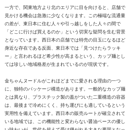
一方で、関東地方より北のエリアに目を向けると、店舗で
見かける機会は急激に少なくなります。この極端な流通量
の差が、東日本に住む人々や引っ越しをした人々の間で
「どこに行けば買えるのか」という切実な疑問を生む背景
となっています。西日本の店舗では特売の目玉になるほど
身近な存在である反面、東日本では「見つけたらラッキ
ー」と言われるほど希少性が高まるという、カップ麺とし
ては珍しい地域格差が生まれているのが現状です。
金ちゃんヌードルがこれほどまでに愛される理由の一つ
に、独特のパッケージ構造があります。一般的なカップ麺
とは異なり、プラスチック製の蓋がついた二重構造の容器
は、最後まで冷めにくく、持ち運びにも適しているという
実用性を備えています。西日本の販売ルートが確立されて
いる地域では、この機能性と変わらない醤油ベースの優し
い味わいが、世代を超えて受け継がれる大きな要因となっ