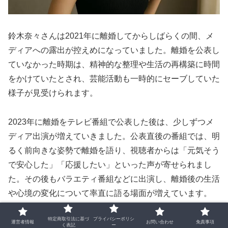
鈴木奈々さんは2021年に離婚してからしばらくの間、メ
ディアへの露出が控えめになっていました。離婚を公表し
ていなかった時期は、精神的な整理や生活の再構築に時間
をかけていたとされ、芸能活動も一時的にセーブしていた
様子が見受けられます。
2023年に離婚をテレビ番組で公表した後は、少しずつメ
ディア出演が増えていきました。公表直後の番組では、明
るく前向きな姿勢で離婚を語り、視聴者からは「元気そう
で安心した」「応援したい」といった声が寄せられまし
た。その後もバラエティ番組などに出演し、離婚後の生活
や心境の変化について率直に語る場面が増えています。
特定商取引法に基づ
プライバシーポリシ
離婚後の心境としては、「自分を見つめ直す時間が持て
運営者情報
お問い合わせ
免責事項
く表記
ー