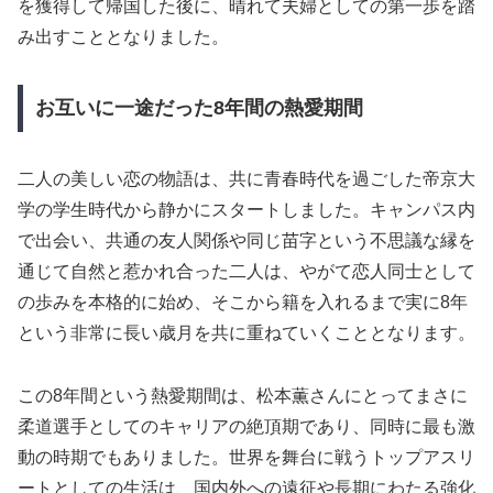
を獲得して帰国した後に、晴れて夫婦としての第一歩を踏
み出すこととなりました。
お互いに一途だった8年間の熱愛期間
二人の美しい恋の物語は、共に青春時代を過ごした帝京大
学の学生時代から静かにスタートしました。キャンパス内
で出会い、共通の友人関係や同じ苗字という不思議な縁を
通じて自然と惹かれ合った二人は、やがて恋人同士として
の歩みを本格的に始め、そこから籍を入れるまで実に8年
という非常に長い歳月を共に重ねていくこととなります。
この8年間という熱愛期間は、松本薫さんにとってまさに
柔道選手としてのキャリアの絶頂期であり、同時に最も激
動の時期でもありました。世界を舞台に戦うトップアスリ
ートとしての生活は、国内外への遠征や長期にわたる強化