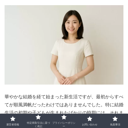
華やかな結婚を経て始まった新生活ですが、最初からすべ
てが順風満帆だったわけではありませんでした。特に結婚
生活の初期や子どもが生まれたばかりの時期には、それま
で全く異なる環境で過ごしてきた二人が一つ屋根の下で暮
特定商取引法に基づ
プライバシーポリシ
運営者情報
お問い合わせ
免責事項
く表記
ー