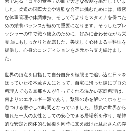
素である「日々の食事」の面で大きな役割を果たしていま
した。柔道の国際大会や過酷な合宿に挑むためには、緻密
な体重管理や体調維持、そして何よりもスタミナを保つた
めの栄養バランスが極めて重要になります。そうしたプレ
ッシャーの中で戦う彼女のために、好みに合わせながら栄
養面にもしっかりと配慮した、美味しく心休まる手料理を
提供し、心身のコンディションを足元から支え続けまし
た。
世界の頂点を目指して自分自身を極限まで追い込む日々を
送っていた松本薫さんにとって、自宅に帰った際にプロの
料理人である旦那さんが作ってくれる温かい家庭料理は、
何よりのエネルギー源であり、緊張の糸を解いてホッと一
息つける癒やしの時間となっていました。勝負の世界から
離れた一人の女性としての安心できる居場所を作り、精神
的な安定と肉体的な回復を同時に支え続けた旦那さんの存