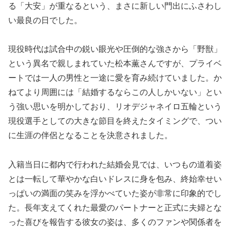
る「大安」が重なるという、まさに新しい門出にふさわし
い最良の日でした。
現役時代は試合中の鋭い眼光や圧倒的な強さから「野獣」
という異名で親しまれていた松本薫さんですが、プライベ
ートでは一人の男性と一途に愛を育み続けていました。か
ねてより周囲には「結婚するならこの人しかいない」とい
う強い思いを明かしており、リオデジャネイロ五輪という
現役選手としての大きな節目を終えたタイミングで、つい
に生涯の伴侶となることを決意されました。
入籍当日に都内で行われた結婚会見では、いつもの道着姿
とは一転して華やかな白いドレスに身を包み、終始幸せい
っぱいの満面の笑みを浮かべていた姿が非常に印象的でし
た。長年支えてくれた最愛のパートナーと正式に夫婦とな
った喜びを報告する彼女の姿は、多くのファンや関係者を