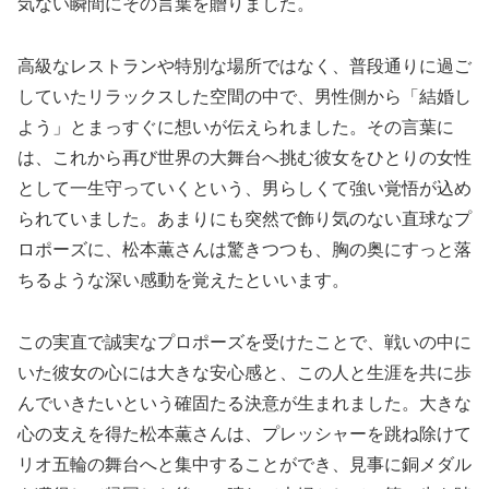
気ない瞬間にその言葉を贈りました。
高級なレストランや特別な場所ではなく、普段通りに過ご
していたリラックスした空間の中で、男性側から「結婚し
よう」とまっすぐに想いが伝えられました。その言葉に
は、これから再び世界の大舞台へ挑む彼女をひとりの女性
として一生守っていくという、男らしくて強い覚悟が込め
られていました。あまりにも突然で飾り気のない直球なプ
ロポーズに、松本薫さんは驚きつつも、胸の奥にすっと落
ちるような深い感動を覚えたといいます。
この実直で誠実なプロポーズを受けたことで、戦いの中に
いた彼女の心には大きな安心感と、この人と生涯を共に歩
んでいきたいという確固たる決意が生まれました。大きな
心の支えを得た松本薫さんは、プレッシャーを跳ね除けて
リオ五輪の舞台へと集中することができ、見事に銅メダル