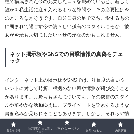
柱で構成された今の充実した日々を眺めていると、新しく
誰かを私生活に迎え入れるような隙間や、その必要性は今
のところなさそうです。自分自身の足で立ち、愛するもの
に囲まれて過ごす今の清々しい孤高のスタイルこそが、彼
女が今最も大切にしたい幸せの形なのかもしれません。
ネット掲示板やSNSでの目撃情報の真偽をチェ
ック
インターネット上の掲示板やSNSでは、注目度の高いタ
レントに対して時折、根拠のない噂や憶測が飛び交うこと
があります。月野ももさんについても、その抜群のスタイ
ルや華やかな活動ゆえに、プライベートを詮索するような
書き込みが見られることもあります。しかし、それらの情
報を精査してみると、そのどれもが具体的な裏付けを持た
特定商取引法に基づ
プライバシーポリシ
ない、単なる想像の域を出ないものばかりであることが分
運営者情報
お問い合わせ
免責事項
く表記
ー