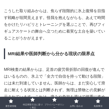
こうした取り組みからは、焦らず段階的に氷上復帰を目指
す戦略が垣間見えます。怪我を抱えながらも、あえて時間
をかけたリハビリとトレーニングを選ぶことで、再びフィ
ギュアスケートの舞台へ立つために着実な土台を築いてい
ることがうかがえます。
MRI結果や医師判断から分かる現状の限界点
MRI検査の結果からは、足首の疲労骨折部の回復が進んで
はいるものの、氷上で「全力で自信を持って動ける段階」
には未だ到達していません。医師からは、まだ安心して滑
走に耐えうる状況とは判断されず、無理は禁物との見解が
示されています。これは、痛みや負担を避けて慎重に進め
るための重要な判断であり、安全に復帰するための配慮が
特定商取引法に基づ
プライバシーポリシ
運営者情報
お問い合わせ
免責事項
く表記
ー