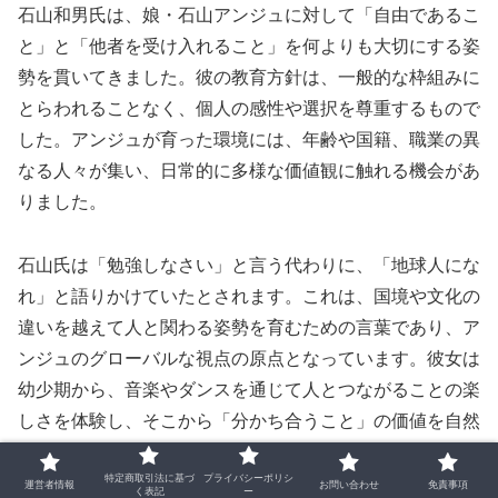
石山和男氏は、娘・石山アンジュに対して「自由であるこ
と」と「他者を受け入れること」を何よりも大切にする姿
勢を貫いてきました。彼の教育方針は、一般的な枠組みに
とらわれることなく、個人の感性や選択を尊重するもので
した。アンジュが育った環境には、年齢や国籍、職業の異
なる人々が集い、日常的に多様な価値観に触れる機会があ
りました。
石山氏は「勉強しなさい」と言う代わりに、「地球人にな
れ」と語りかけていたとされます。これは、国境や文化の
違いを越えて人と関わる姿勢を育むための言葉であり、ア
ンジュのグローバルな視点の原点となっています。彼女は
幼少期から、音楽やダンスを通じて人とつながることの楽
しさを体験し、そこから「分かち合うこと」の価値を自然
に学んでいきました。
特定商取引法に基づ
プライバシーポリシ
運営者情報
お問い合わせ
免責事項
く表記
ー