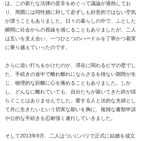
は、この新たな法律の是非をめぐって議論が過熱してお
り、周囲には同性婚に対して必ずしも好意的ではない空気
が漂うこともありました。日々の暮らしの中で、ふとした
瞬間に社会からの視線を感じることもありましたが、二人
は互いを支え合い、一つひとつのハードルを丁寧かつ着実
に乗り越えていったのです。
さらに追い打ちをかけたのが、滞在に関わるビザの壁でし
た。手続きの途中で離れ離れにならざるを得ない期間が生
じ、物理的な距離に心を痛めることもありました。しか
し、どんなに離れていても、自分たちが築いてきた絆が揺
らぐことはありませんでした。愛する人と法的な夫婦とし
て共に生きたいという切実な願いを胸に、複雑な書類申請
や公的な手続きを忍耐強く遂行していきました。
そして2013年9月、二人はついにパリで正式に結婚を成立