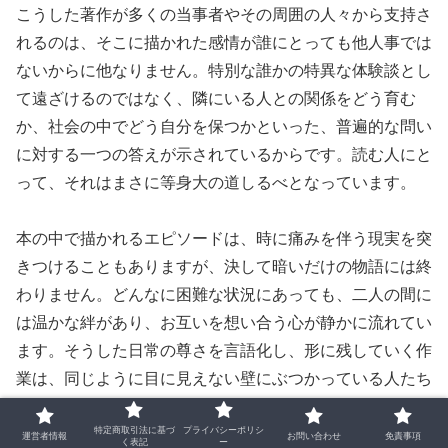
こうした著作が多くの当事者やその周囲の人々から支持さ
れるのは、そこに描かれた感情が誰にとっても他人事では
ないからに他なりません。特別な誰かの特異な体験談とし
て遠ざけるのではなく、隣にいる人との関係をどう育む
か、社会の中でどう自分を保つかといった、普遍的な問い
に対する一つの答えが示されているからです。読む人にと
って、それはまさに等身大の道しるべとなっています。
本の中で描かれるエピソードは、時に痛みを伴う現実を突
きつけることもありますが、決して暗いだけの物語には終
わりません。どんなに困難な状況にあっても、二人の間に
は温かな絆があり、お互いを想い合う心が静かに流れてい
ます。そうした日常の尊さを言語化し、形に残していく作
業は、同じように目に見えない壁にぶつかっている人たち
に、「自分だけではない」という静かな連帯感をもたらし
特定商取引法に基づ
プライバシーポリシ
ています。
運営者情報
お問い合わせ
免責事項
く表記
ー