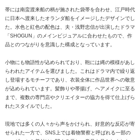
帯には南蛮渡来船の柄が施された袋帯を合わせ、江戸時代
に日本へ渡来したオランダ船をイメージしたデザインでし
た。水色と紅色の配色は、夫・浅野忠信が出演したドラマ
「SHOGUN」のメインビジュアルに合わせたもので、作
品とのつながりを意識した構成となっています。
小物にも物語性が込められており、鞄には縄の模様があし
らわれたアイテムを選びました。これはドラマ内で繰り返
し登場するモチーフであり、衣装全体に作品世界への敬意
が込められています。髪飾りや帯揚げ、ヘアメイクに至る
まで、複数の専門店やクリエイターの協力を得て仕上げら
れたスタイルでした。
現地では多くの人々から声をかけられ、好意的な反応が寄
せられた一方で、SNS上では着物警察と呼ばれる一部の