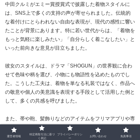
中田クルミがエミー賞授賞式で披露した着物スタイルに
は、SNS上で多くの支持の声が寄せられました。伝統的
な着付けにとらわれない自由な表現が、現代の感性に響い
たことが背景にあります。特に若い世代からは、「着物を
もっと気軽に楽しみたい」「自分らしく着こなしたい」と
いった前向きな意見が目立ちました。
彼女のスタイルは、ドラマ「SHOGUN」の世界観に合わ
せて色味や柄を選び、小物にも物語性を込めたものでし
た。こうした工夫は、着物を単なる礼装ではなく、作品へ
の敬意や個人の美意識を表現する手段として活用した例と
して、多くの共感を呼びました。
また、帯や鞄、髪飾りなどのアイテムをフリマアプリや専
門店で選んだことも話題となり、「価格や格式よりも、気
特定商取引法に基づ
プライバシーポリシ
持ちや物語性が大切」とする価値観が広がるきっかけとな
運営者情報
お問い合わせ
免責事項
く表記
ー