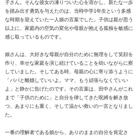
子さん。そんな彼女の凍りついた心を溶かし、新たな一歩
を踏み出す勇気を与えたのは、当時中学1年生という多感
な時期を迎えていた一人娘の言葉でした。子供は親が思う
以上に、家庭内の空気の変化や母親が抱える孤独を敏感に
感じ取っているものです。
娘さんは、大好きな母親が自分のために無理をして笑顔を
作り、幸せな家庭を演じ続けていることを幼いながらに察
していました。そしてある時、母親の心に寄り添うように
「パパと離婚していいよ。ママ、もう頑張らなくていい
よ」と静かに告げたのです。その言葉は、田中さんがこれ
まで「子供のために」と自分を律してきた呪縛を解き放
つ、あまりにも重く、そして温かい救いの一言となりまし
た。
一番の理解者である娘から、ありのままの自分を肯定さ