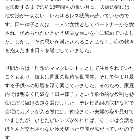
を決断するまでの約13年間もの長い月日、夫婦の間には
性交渉が一切ない、いわゆるレス状態が続いていたので
す。田中律子さんは、一人の女性としてパートナーから愛
され、求められたいという切実な願いを心に秘めていまし
た。しかし、その思いが満たされることはなく、心の乾き
を抱えたまま日々を過ごしていました。
世間からは「理想のママタレント」として注目されていた
こともあり、彼女は周囲の期待や世間体、そして何より愛
する子供への影響を深く案じていました。そのため、家庭
内では明るく円満な「田中律子」という象徴的な役割を懸
命に演じ続ける道を選びました。テレビ番組の取材などで
自宅にカメラが入る際には、仲睦まじい夫婦の姿を見せて
いましたが、ひとたびレンズが外れれば、そこには会話も
ほとんど交わされない冷え切った空間が広がっていたので
す。