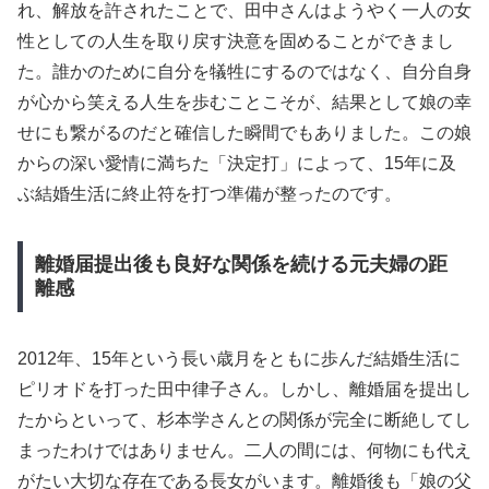
れ、解放を許されたことで、田中さんはようやく一人の女
性としての人生を取り戻す決意を固めることができまし
た。誰かのために自分を犠牲にするのではなく、自分自身
が心から笑える人生を歩むことこそが、結果として娘の幸
せにも繋がるのだと確信した瞬間でもありました。この娘
からの深い愛情に満ちた「決定打」によって、15年に及
ぶ結婚生活に終止符を打つ準備が整ったのです。
離婚届提出後も良好な関係を続ける元夫婦の距
離感
2012年、15年という長い歳月をともに歩んだ結婚生活に
ピリオドを打った田中律子さん。しかし、離婚届を提出し
たからといって、杉本学さんとの関係が完全に断絶してし
まったわけではありません。二人の間には、何物にも代え
がたい大切な存在である長女がいます。離婚後も「娘の父