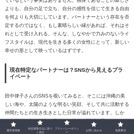
ているという事実はありません。独身であることの寂しさ
よりも、自分の足で立ち、自分の感性を信じて生きる自由
を何よりも大切にしています。パートナーという存在を否
定するのではなく、もし素晴らしい縁があれば、それはそ
れとして受け入れる。そんな、しなやかで力みのないライ
フスタイルは、現代を生きる多くの女性にとって、新しい
幸せの形として映っているはずです。
現在特定なパートナーは？SNSから見えるプラ
イベート
田中律子さんのSNSを覗いてみると、そこには沖縄の美
しい海や、太陽のような明るい笑顔、そして共に活動する
仲間たちとの生き生きとした日常が溢れています。しか
し、投稿の中に特定の男性との親密な関係を思わせるよう
な気配はほとんど見当たりません。現在は特定のパートナ
特定商取引法に基づ
プライバシーポリシ
運営者情報
お問い合わせ
免責事項
く表記
ー