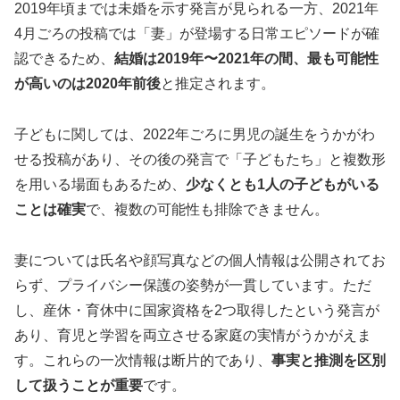
2019年頃までは未婚を示す発言が見られる一方、2021年
4月ごろの投稿では「妻」が登場する日常エピソードが確
認できるため、
結婚は2019年〜2021年の間、最も可能性
が高いのは2020年前後
と推定されます。
子どもに関しては、2022年ごろに男児の誕生をうかがわ
せる投稿があり、その後の発言で「子どもたち」と複数形
を用いる場面もあるため、
少なくとも1人の子どもがいる
ことは確実
で、複数の可能性も排除できません。
妻については氏名や顔写真などの個人情報は公開されてお
らず、プライバシー保護の姿勢が一貫しています。ただ
し、産休・育休中に国家資格を2つ取得したという発言が
あり、育児と学習を両立させる家庭の実情がうかがえま
す。これらの一次情報は断片的であり、
事実と推測を区別
して扱うことが重要
です。