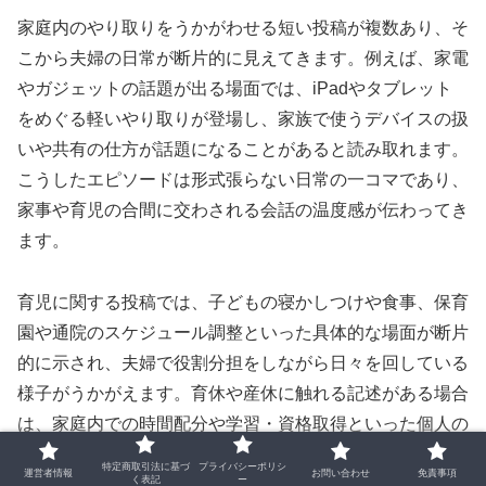
家庭内のやり取りをうかがわせる短い投稿が複数あり、そ
こから夫婦の日常が断片的に見えてきます。例えば、家電
やガジェットの話題が出る場面では、iPadやタブレット
をめぐる軽いやり取りが登場し、家族で使うデバイスの扱
いや共有の仕方が話題になることがあると読み取れます。
こうしたエピソードは形式張らない日常の一コマであり、
家事や育児の合間に交わされる会話の温度感が伝わってき
ます。
育児に関する投稿では、子どもの寝かしつけや食事、保育
園や通院のスケジュール調整といった具体的な場面が断片
的に示され、夫婦で役割分担をしながら日々を回している
様子がうかがえます。育休や産休に触れる記述がある場合
は、家庭内での時間配分や学習・資格取得といった個人の
取り組みが並行して進められていることが示唆されます。
特定商取引法に基づ
プライバシーポリシ
運営者情報
お問い合わせ
免責事項
く表記
ー