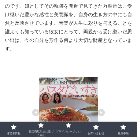
のです。娘としてその軌跡を間近で見てきた万梨音は、受
け継いだ豊かな感性と美意識を、自身の生き方の中にも自
然と反映させています。音楽が人生に彩りを与えることを
誰よりも知っている彼女にとって、両親から受け継いだ思
い出は、今の自分を形作る何より大切な財産となっていま
す。
特定商取引法に基づ
プライバシーポリシ
運営者情報
お問い合わせ
免責事項
く表記
ー