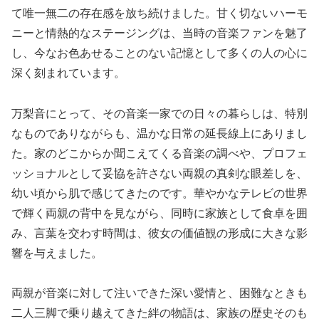
て唯一無二の存在感を放ち続けました。甘く切ないハーモ
ニーと情熱的なステージングは、当時の音楽ファンを魅了
し、今なお色あせることのない記憶として多くの人の心に
深く刻まれています。
万梨音にとって、その音楽一家での日々の暮らしは、特別
なものでありながらも、温かな日常の延長線上にありまし
た。家のどこからか聞こえてくる音楽の調べや、プロフェ
ッショナルとして妥協を許さない両親の真剣な眼差しを、
幼い頃から肌で感じてきたのです。華やかなテレビの世界
で輝く両親の背中を見ながら、同時に家族として食卓を囲
み、言葉を交わす時間は、彼女の価値観の形成に大きな影
響を与えました。
両親が音楽に対して注いできた深い愛情と、困難なときも
二人三脚で乗り越えてきた絆の物語は、家族の歴史そのも