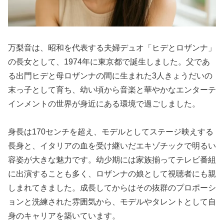
万梨音は、昭和を代表する夫婦デュオ「ヒデとロザンナ」
の長女として、1974年に東京都で誕生しました。父であ
る出門ヒデと母ロザンナの間に生まれた3人きょうだいの
末っ子として育ち、幼い頃から音楽と華やかなエンターテ
インメントの世界が身近にある環境で過ごしました。
身長は170センチを超え、モデルとしてステージ映えする
長身と、イタリアの血を受け継いだエキゾチックで明るい
容姿が大きな魅力です。幼少期には家族揃ってテレビ番組
に出演することも多く、ロザンナの娘として視聴者にも親
しまれてきました。成長してからはその抜群のプロポーシ
ョンと洗練された雰囲気から、モデルやタレントとして自
身のキャリアを築いています。