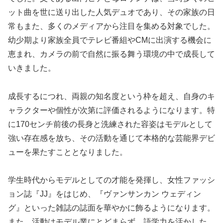
ット曲を世に送り出した人気デュオであり、その家族の日
常もまた、多くのメディアから注目を集める対象でした。
幼少期より家族全員でテレビ番組やCMに出演する機会に
恵まれ、カメラの前で自然に振る舞う環境の中で成長して
いきました。
成長するにつれ、両親の知名度という枠を超え、自身のキ
ャラクターや個性が次第に評価されるようになります。特
に170センチ前後の長身と洗練された容姿はモデルとして
強い存在感を放ち、その活動を通じて本格的な芸能界デビ
ューを果たすこととなりました。
学生時代からモデルとしての才能を発揮し、女性ファッシ
ョン誌『JJ』をはじめ、『ヴァンサンカン ウェディン
グ』といった雑誌の誌面を華やかに飾るようになります。
また、活動はモデル業にとどまらず、語学力を活かした