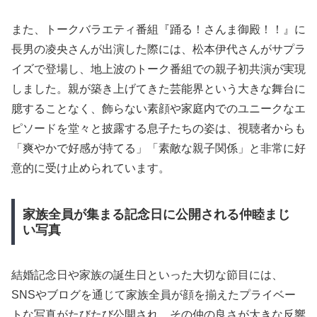
また、トークバラエティ番組『踊る！さんま御殿！！』に
長男の凌央さんが出演した際には、松本伊代さんがサプラ
イズで登場し、地上波のトーク番組での親子初共演が実現
しました。親が築き上げてきた芸能界という大きな舞台に
臆することなく、飾らない素顔や家庭内でのユニークなエ
ピソードを堂々と披露する息子たちの姿は、視聴者からも
「爽やかで好感が持てる」「素敵な親子関係」と非常に好
意的に受け止められています。
家族全員が集まる記念日に公開される仲睦まじ
い写真
結婚記念日や家族の誕生日といった大切な節目には、
SNSやブログを通じて家族全員が顔を揃えたプライベー
トな写真がたびたび公開され、その仲の良さが大きな反響