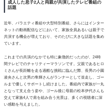
成人した息子2人と両親が共演したテレビ番組の
話題
近年、バラエティ番組や大型特別番組、さらにはインター
ネットの動画配信などにおいて、家族全員あるいは親子で
共演する機会が増えており、そのたびに大きな話題を集め
ています。
これまでの共演のなかでも特に象徴的だったのが、24時
間テレビでのチャリティーマラソンです。父親であるヒロ
ミさんが長距離を走る過酷な挑戦に臨んだ際、長男の小園
凌央さんと次男の隼輝さんがランナーとして並走し、ゴー
ルまで優しくサポートし続けました。番組内で家族が一丸
となって支え合う姿や、ゴール後に母親の松本伊代さんも
交えて家族4人で肩を組み合う光景は、多くの視聴者に深
い感動を与えました。