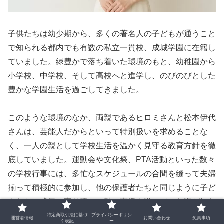
子供たちは幼少期から、多くの著名人の子どもが通うこと
で知られる都内でも有数の私立一貫校、成城学園に在籍し
ていました。緑豊かで落ち着いた環境のもと、幼稚園から
小学校、中学校、そして高校へと進学し、のびのびとした
豊かな学園生活を過ごしてきました。
このような環境のなか、両親であるヒロミさんと松本伊代
さんは、芸能人だからといって特別扱いを求めることな
く、一人の親として学校生活を温かく見守る教育方針を徹
底していました。運動会や文化祭、PTA活動といった数々
の学校行事には、多忙なスケジュールの合間を縫って夫婦
揃って積極的に参加し、他の保護者たちと同じように子ど
もたちの成長に寄り添い、熱い声援を送っていた姿が知ら
れています。
特定商取引法に基づ
プライバシーポリシ
運営者情報
お問い合わせ
免責事項
く表記
ー