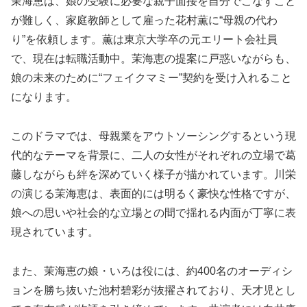
茉海恵は、娘の受験に必要な親子面接を自分でこなすこと
が難しく、家庭教師として雇った花村薫に“母親の代わ
り”を依頼します。薫は東京大学卒の元エリート会社員
で、現在は転職活動中。茉海恵の提案に戸惑いながらも、
娘の未来のために“フェイクマミー”契約を受け入れること
になります。
このドラマでは、母親業をアウトソーシングするという現
代的なテーマを背景に、二人の女性がそれぞれの立場で葛
藤しながらも絆を深めていく様子が描かれています。川栄
の演じる茉海恵は、表面的には明るく豪快な性格ですが、
娘への思いや社会的な立場との間で揺れる内面が丁寧に表
現されています。
また、茉海恵の娘・いろは役には、約400名のオーディシ
ョンを勝ち抜いた池村碧彩が抜擢されており、天才児とし