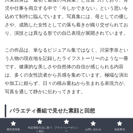
児や仕事を両立する中で「今しかできない」という思いを
込めて制作に臨んでいます。写真集には、母としての優し
さや、成熟した女性としての落ち着きが織り交ぜられてお
り、演技とは異なる形での自己表現が展開されています。
この作品は、単なるビジュアル集ではなく、川栄李奈とい
う人物の現在地を記録したライフストーリーのような一冊
です。健康的な美しさや自然体の自信が感じられる内容
は、多くの女性読者から共感を集めています。極端な演出
や加工に頼らず、日々の積み重ねから生まれる表現力が、
写真を通して静かに伝わってきます。
バラエティ番組で見せた素顔と回想
特定商取引法に基づ
プライバシーポリシ
運営者情報
お問い合わせ
免責事項
く表記
ー