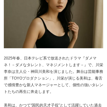
2025年春、日本テレビ系で放送されたドラマ『ダメマ
ネ！－ダメなタレント、マネジメントします－』で、川栄
李奈は主人公・神田川美和を演じました。舞台は芸能事務
所「TOYOプロダクション」。川栄が演じる美和は、毒舌
で感情豊かな新人マネージャーとして、個性の強いタレン
トたちの再生に奔走します。
美和は、かつて“国民的天才子役”として活躍していた過去