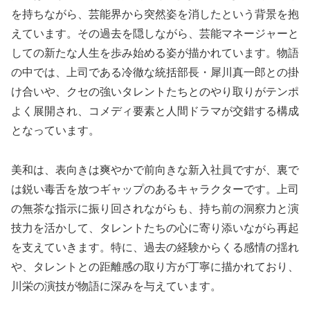
を持ちながら、芸能界から突然姿を消したという背景を抱
えています。その過去を隠しながら、芸能マネージャーと
しての新たな人生を歩み始める姿が描かれています。物語
の中では、上司である冷徹な統括部長・犀川真一郎との掛
け合いや、クセの強いタレントたちとのやり取りがテンポ
よく展開され、コメディ要素と人間ドラマが交錯する構成
となっています。
美和は、表向きは爽やかで前向きな新入社員ですが、裏で
は鋭い毒舌を放つギャップのあるキャラクターです。上司
の無茶な指示に振り回されながらも、持ち前の洞察力と演
技力を活かして、タレントたちの心に寄り添いながら再起
を支えていきます。特に、過去の経験からくる感情の揺れ
や、タレントとの距離感の取り方が丁寧に描かれており、
川栄の演技が物語に深みを与えています。