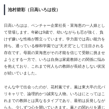
池村碧彩（日高いろは役）
日高いろはは、ベンチャー企業社長・茉海恵の一人娘とし
て登場します。年齢は9歳で、幼いながらも芯が強く、負
けず嫌いな性格が際立っています。学力面では高い能力を
持ち、通っている柳和学園では“天才児”として注目される
存在です。母親の茉海恵がその才能を信じて受験に挑ませ
ようとする一方で、いろは自身は家庭教師との関係に悩み
を抱えており、これまで何人もの教師が長続きしない状況
が続いていました。
そんな中で出会ったのが、花村薫です。薫は東大卒の元バ
リキャリで、論理的かつ誠実な人物。いろはにとってはこ
れまでの教師とは異なるタイプであり、最初は反発しなが
らも、少しずつ心を開いていきます。薫との関わりを通じ