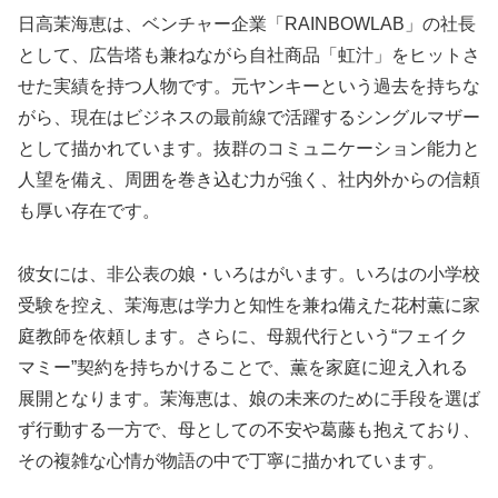
日高茉海恵は、ベンチャー企業「RAINBOWLAB」の社長
として、広告塔も兼ねながら自社商品「虹汁」をヒットさ
せた実績を持つ人物です。元ヤンキーという過去を持ちな
がら、現在はビジネスの最前線で活躍するシングルマザー
として描かれています。抜群のコミュニケーション能力と
人望を備え、周囲を巻き込む力が強く、社内外からの信頼
も厚い存在です。
彼女には、非公表の娘・いろはがいます。いろはの小学校
受験を控え、茉海恵は学力と知性を兼ね備えた花村薫に家
庭教師を依頼します。さらに、母親代行という“フェイク
マミー”契約を持ちかけることで、薫を家庭に迎え入れる
展開となります。茉海恵は、娘の未来のために手段を選ば
ず行動する一方で、母としての不安や葛藤も抱えており、
その複雑な心情が物語の中で丁寧に描かれています。