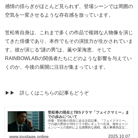
感情の揺らぎがほとんど見られず、登場シーンでは周囲の
空気を一変させるような存在感を放っています。
笠松将自身は、これまで多くの作品で複雑な人物像を演じ
てきた俳優であり、本作でもその演技力が生かされていま
す。彼が演じる“謎の男”は、薫や茉海恵、そして
RAINBOWLABの関係者たちにどのような影響を与えてい
くのか、今後の展開に注目が集まっています。
▶▶ 詳しくはこちらの記事もどうぞ
笠松将の現在とTBSドラマ「フェイクマミー」ま
での歩みについて
俳優・笠松将の現在に迫る注目記事。『フェイクマミー』
での謎の男役やTBSドラマ初レギュラー出演、海外エージ
ェンシーとの契約による国際的な挑戦、個人事務所設立後
の自由な活動など、多面的な歩みを紹介。家族との絆や結
婚観、日常の積み重ねが生む表現力まで、人間性と演技力
2025.10.07
www.joystage.online
の深さを丁寧に掘り下げています。