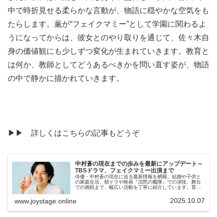
中で時折見せる柔らかな言動が、物語に穏やかな空気をも
たらします。薫が“フェイクマミー”として学園に関わるよ
うになってからは、彼女とのやり取りを通じて、佐々木自
身の価値観にも少しずつ変化が生まれていきます。教育と
は何か、教師としてどうあるべきかを問い直す姿が、物語
の中で静かに描かれていきます。
▶▶ 詳しくはこちらの記事もどうぞ
中村蒼の現在までの歩みを最新にアップデート～
TBSドラマ、フェイクマミー出演まで
俳優・中村蒼の現在に迫る最新情報を網羅。結婚や子供と
の家庭生活、朝ドラや映画『沈黙の艦隊』での演技、舞台
での挑戦まで、幅広い活動を丁寧に紹介しています。育児
と仕事を両立する姿勢や、人間味あふれる一面も注目ポイ
ント。2025年秋ドラマ『フェイクマミー』での新たな役柄
2025.10.07
www.joystage.online
にも触れ、俳優としての成熟と変化を感じられる内容で
す。