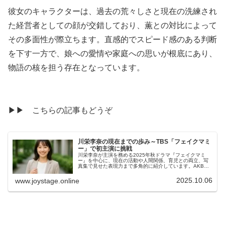
彼女のキャラクターは、過去の荒々しさと現在の洗練され
た経営者としての顔が交錯しており、薫との対比によって
その多面性が際立ちます。直感的でスピード感のある判断
を下す一方で、娘への愛情や家庭への思いが根底にあり、
物語の核を担う存在となっています。
▶▶ こちらの記事もどうぞ
川栄李奈の現在までの歩み～TBS「フェイクマミ
ー」で初主演に挑戦
川栄李奈が主演を務める2025年秋ドラマ『フェイクマミ
ー』を中心に、現在の活動や人間関係、育児との両立、写
真集で見せた表現力まで多角的に紹介しています。AKB時
代の仲間との再会や舞台経験、SNSでの発信など、女優と
しての成長と日常の温度が伝わる内容です。今の川栄李奈
2025.10.06
www.joystage.online
を知るうえで見逃せない情報が詰まっています。