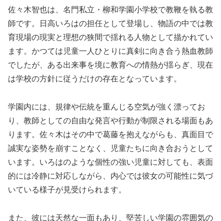
佐々木智也は、名門私立・柳和学園小学校で教鞭を執る教
師です。日高いろはの担任として登場し、物語の中では教
育現場の現実と理想の狭間で揺れる人物として描かれてい
ます。かつては児童一人ひとりに真剣に向き合う熱血教師
でしたが、ある出来事を境に教育への情熱が揺らぎ、現在
は学校の方針に従うだけの存在となっています。
学園内には、規律や伝統を重んじる空気が強く漂ってお
り、教師としての自由な発言や行動が制限される場面もあ
ります。佐々木はその中で葛藤を抱えながらも、真面目で
誠実な姿勢を崩すことなく、児童たちに向き合おうとして
います。いろはのような個性の強い児童に対しても、表面
的には冷静に対応しながら、内心では彼女の可能性に気づ
いている様子が見受けられます。
また、彼には天然な一面もあり、堅苦しい学園の雰囲気の