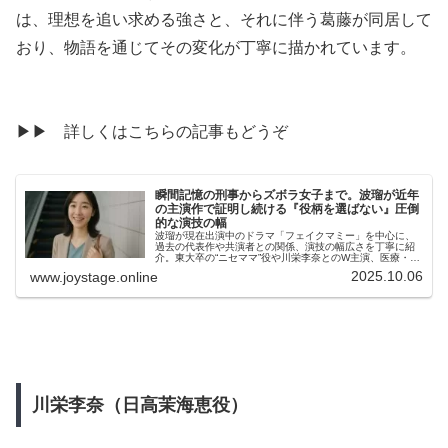
は、理想を追い求める強さと、それに伴う葛藤が同居して
おり、物語を通じてその変化が丁寧に描かれています。
▶▶ 詳しくはこちらの記事もどうぞ
瞬間記憶の刑事からズボラ女子まで。波瑠が近年
の主演作で証明し続ける『役柄を選ばない』圧倒
的な演技の幅
波瑠が現在出演中のドラマ「フェイクマミー」を中心に、
過去の代表作や共演者との関係、演技の幅広さを丁寧に紹
介。東大卒の“ニセママ”役や川栄李奈とのW主演、医療・恋
愛・サスペンスまで多彩な役柄に挑む姿を通して、俳優と
2025.10.06
www.joystage.online
しての現在の立ち位置を深く掘り下げています。今の彼女
を知る手がかりが詰まった一記事です。
川栄李奈（日高茉海恵役）