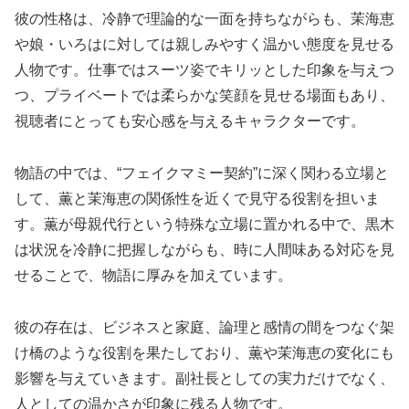
彼の性格は、冷静で理論的な一面を持ちながらも、茉海恵
や娘・いろはに対しては親しみやすく温かい態度を見せる
人物です。仕事ではスーツ姿でキリッとした印象を与えつ
つ、プライベートでは柔らかな笑顔を見せる場面もあり、
視聴者にとっても安心感を与えるキャラクターです。
物語の中では、“フェイクマミー契約”に深く関わる立場と
して、薫と茉海恵の関係性を近くで見守る役割を担いま
す。薫が母親代行という特殊な立場に置かれる中で、黒木
は状況を冷静に把握しながらも、時に人間味ある対応を見
せることで、物語に厚みを加えています。
彼の存在は、ビジネスと家庭、論理と感情の間をつなぐ架
け橋のような役割を果たしており、薫や茉海恵の変化にも
影響を与えていきます。副社長としての実力だけでなく、
人としての温かさが印象に残る人物です。