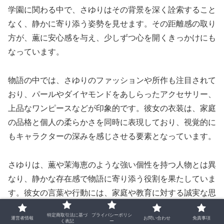
学園に関わる中で、さゆりはその背景を深く詮索すること
なく、静かに寄り添う姿勢を見せます。その距離感の取り
方が、薫に安心感を与え、少しずつ心を開くきっかけにも
なっています。
物語の中では、さゆりのファッションや所作も注目されて
おり、パールやダイヤモンドをあしらったアクセサリー、
上品なワンピースなどが印象的です。彼女の衣装は、家庭
の品格と個人の柔らかさを同時に表現しており、視覚的に
もキャラクターの深みを感じさせる要素となっています。
さゆりは、薫や茉海恵のような強い個性を持つ人物とは異
なり、静かな存在感で物語に寄り添う役割を果たしていま
す。彼女の言葉や行動には、家庭や教育に対する誠実な思
いが込められており、薫が母親としての役割に向き合う過
特定商取引法に基づ
プライバシーポリシ
運営者情報
お問い合わせ
免責事項
程において、さゆりの存在が穏やかな灯のように描かれて
く表記
ー