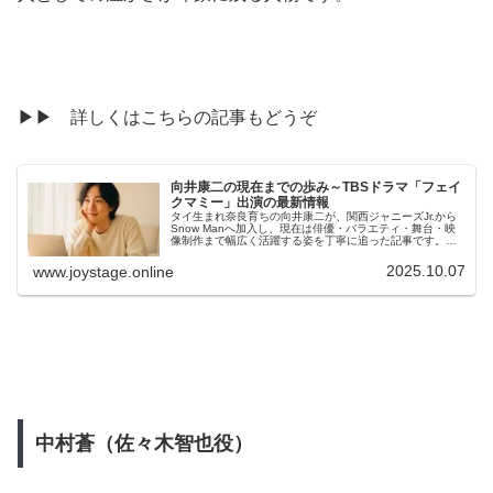
▶▶ 詳しくはこちらの記事もどうぞ
向井康二の現在までの歩み～TBSドラマ「フェイ
クマミー」出演の最新情報
タイ生まれ奈良育ちの向井康二が、関西ジャニーズJr.から
Snow Manへ加入し、現在は俳優・バラエティ・舞台・映
像制作まで幅広く活躍する姿を丁寧に追った記事です。ム
エタイ兄弟ユニットから始まり、語学力を活かした大学生
活、全国ツアーやドラマ『フェイクマミー』での役柄ま
2025.10.07
www.joystage.online
で、多面的な成長の軌跡を網羅。
中村蒼（佐々木智也役）