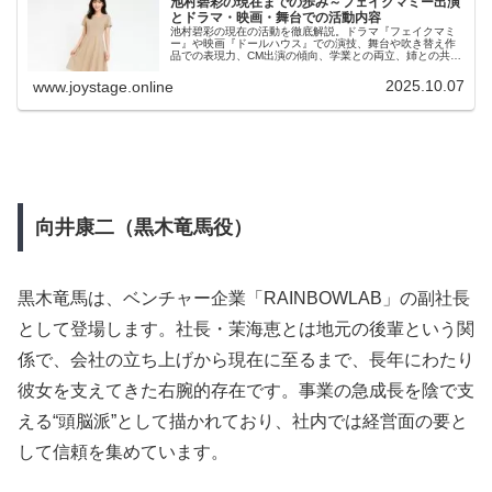
池村碧彩の現在までの歩み～フェイクマミー出演
とドラマ・映画・舞台での活動内容
池村碧彩の現在の活動を徹底解説。ドラマ『フェイクマミ
ー』や映画『ドールハウス』での演技、舞台や吹き替え作
品での表現力、CM出演の傾向、学業との両立、姉との共演
歴まで網羅。事務所のサポート体制やSNSでの発信状況も
含め、子役としての成長と今後の展望に注目が集まってい
2025.10.07
www.joystage.online
ます。ファンも初めて知る人も必見の内容です。
向井康二（黒木竜馬役）
黒木竜馬は、ベンチャー企業「RAINBOWLAB」の副社長
として登場します。社長・茉海恵とは地元の後輩という関
係で、会社の立ち上げから現在に至るまで、長年にわたり
彼女を支えてきた右腕的存在です。事業の急成長を陰で支
える“頭脳派”として描かれており、社内では経営面の要と
して信頼を集めています。