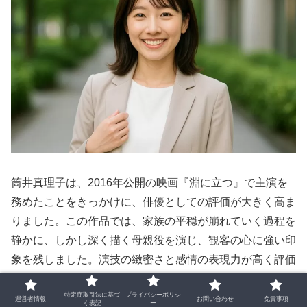
筒井真理子は、2016年公開の映画『淵に立つ』で主演を
務めたことをきっかけに、俳優としての評価が大きく高ま
りました。この作品では、家族の平穏が崩れていく過程を
静かに、しかし深く描く母親役を演じ、観客の心に強い印
象を残しました。演技の緻密さと感情の表現力が高く評価
され、国内外の映画賞で数々の栄誉を受けています。
特定商取引法に基づ
プライバシーポリシ
運営者情報
お問い合わせ
免責事項
く表記
ー