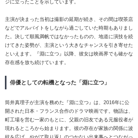
ジに立ったことを示しています。
主演が決まった当初は撮影の延期が続き、その間は喫茶店
などでアルバイトをしながら過ごしていた時期もありまし
た。決して順風満帆ではなかったものの、地道に演技を続
けてきた姿勢が、主演という大きなチャンスを引き寄せた
といえます。『淵に立つ』以降、彼女は映画界でも確かな
存在感を放ち続けています。
俳優としての転機となった「淵に立つ」
筒井真理子が主演を務めた『淵に立つ』は、2016年に公
開された日本・フランス合作のドラマ映画です。物語は、
町工場を営む一家のもとに、父親の旧友である元服役者が
現れるところから始まります。彼の存在が家族の関係に波
紋を広げ、やがて取り返しのつかない出来事へとつながっ