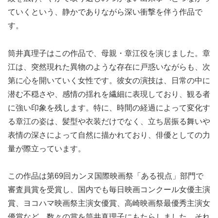
ていくという、静かでありながら深い衝撃を伴う作品で
す。
筒井真理子はこの作品で、母親・章江役を演じました。章
江は、突然現れた異物のような存在に戸惑いながらも、次
第に心を開いていく女性です。彼女の演技は、日常の中に
潜む不穏さや、感情の揺れを繊細に表現しており、観る者
に強い印象を残します。特に、時間の経過によって変化す
る章江の姿は、髪型や衣装だけでなく、立ち居振る舞いや
表情の深さによって自然に描かれており、俳優としての力
量が際立っています。
この作品は第69回カンヌ国際映画祭「ある視点」部門で
審査員賞を受賞し、国内でも毎日映画コンクール女優主演
賞、ヨコハマ映画祭主演女優賞、高崎映画祭最優秀主演女
優賞など、数々の賞を筒井真理子にもたらしました。それ