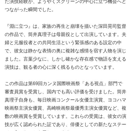
た演技経験が、ようやくスクリーンの中心に立つ機会へと
つながった瞬間でした。
『淵に立つ』は、家族の再生と崩壊を描いた深田晃司監督
の作品で、筒井真理子は母親役として出演しています。夫
婦と元服役者との共同生活という緊張感のある設定の中
で、彼女は静かな表情の奥に複雑な感情を宿す人物を演じ
ました。言葉少なに、しかし確かな存在感で物語を支える
演技は、観る者の心に深く残るものとなっています。
この作品は第69回カンヌ国際映画祭「ある視点」部門で
審査員賞を受賞し、国内でも高い評価を受けました。筒井
真理子自身も、毎日映画コンクール女優主演賞、ヨコハマ
映画祭主演女優賞、高崎映画祭最優秀主演女優賞など、複
数の映画賞を受賞しています。これらの受賞は、彼女の演
技が広く認められた証であり、俳優としての新たなステー