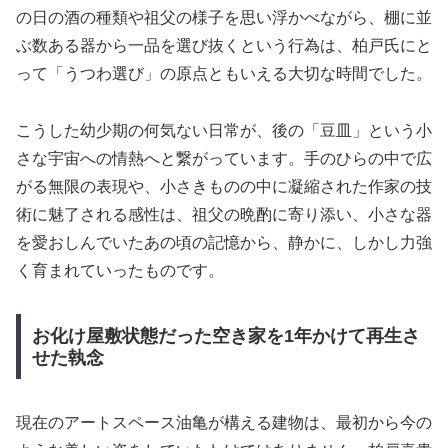
の日の酒の種類や祖父の様子を思い浮かべながら、棚に並
ぶ数ある器から一品を選び抜くという行為は、柏戸氏にと
って「うつわ選び」の原点ともいえる大切な時間でした。
こうした幼少期の何気ない日常が、後の「豆皿」という小
さな宇宙への情熱へと繋がっています。手のひらの中で広
がる無限の表現や、小さきものの中に凝縮された作家の技
術に魅了される感性は、祖父の晩酌に寄り添い、小さな器
を愛おしんでいたあの頃の記憶から、静かに、しかし力強
く育まれていったものです。
お化け屋敷状態だった空き家を1年かけて再生さ
せた執念
現在のアートスペース油亀が構える建物は、最初から今の