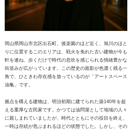
岡山県岡山市北区出石町。後楽園のほど近く、旭川のほと
りに位置するこのエリアは、戦火を免れた古い建物が今も
軒を連ね、歩くだけで時代の息吹を感じられる情緒豊かな
街並みが広がっています。この歴史の面影が色濃く残る一
角で、ひときわ存在感を放っているのが「アートスペース
油亀」です。
拠点を構える建物は、明治初期に建てられた築140年を超
える重厚な古民家です。かつては油問屋として地域の人々
に親しまれていましたが、時代とともにその役目を終え、
一時は存続が危ぶまれるほどの状態でした。しかし、その