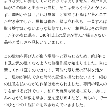
ような美しい姿をしていたわけではありません。柏戸喜貴
氏がこの場所と出会った当初、そこは長らく手入れがされ
ず、周囲からは「お化け屋敷」と揶揄されるほど荒れ果て
た空き家でした。屋根は傷み、壁は崩れ落ち、一見すれば
取り壊すほかないような状態でしたが、柏戸氏はその荒廃
した姿の奥に眠る、140年以上の歴史が育んだ揺るぎない
品格と美しさを見抜いていました。
この建物を再び人が集う場所へと蘇らせるため、約1年に
も及ぶ気の遠くなるような修復作業が始まりました。単に
新しく作り直すのではなく、可能な限り元の部材を活か
し、建物が刻んできた時間の記憶を損なわないよう、細心
の注意を払いながら作業は進められました。専門の職人の
手を借りるだけでなく、柏戸氏自身も現場に立ち、埃にま
みれながら床板を磨き、壁を塗り直すなど、自らの手で一
つひとつの工程に命を吹き込んでいきました。