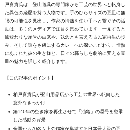
戸喜貴氏は、登山道具の専門家から工芸の世界へと転身し
た異色の経歴を持つ人物です。手のひらサイズの豆皿に無
限の可能性を見出し、作家の情熱を使い手へと繋ぐその活
動は、多くのメディアで注目を集めています。一見すると
風変わりな屋号の由来や、執念とも言える古民家再生の歩
み、そして誰をも虜にするカレーへの深いこだわり。情熱
にあふれた彼の生き様と、日々の暮らしを劇的に変える豆
皿の魅力を詳しく紹介します。
【この記事のポイント】
柏戸喜貴氏が登山用品店から工芸の世界へ転向した
意外なきっかけ
築140年の空き家を再生させて「油亀」の屋号を継承
した感動の背景
全国から70名以上の作家が集結する日本最大級の豆