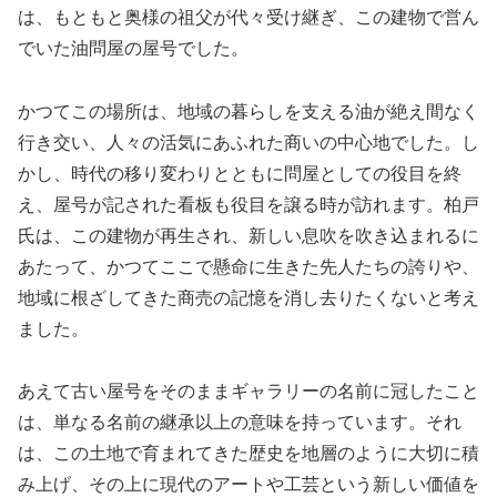
は、もともと奥様の祖父が代々受け継ぎ、この建物で営ん
でいた油問屋の屋号でした。
かつてこの場所は、地域の暮らしを支える油が絶え間なく
行き交い、人々の活気にあふれた商いの中心地でした。し
かし、時代の移り変わりとともに問屋としての役目を終
え、屋号が記された看板も役目を譲る時が訪れます。柏戸
氏は、この建物が再生され、新しい息吹を吹き込まれるに
あたって、かつてここで懸命に生きた先人たちの誇りや、
地域に根ざしてきた商売の記憶を消し去りたくないと考え
ました。
あえて古い屋号をそのままギャラリーの名前に冠したこと
は、単なる名前の継承以上の意味を持っています。それ
は、この土地で育まれてきた歴史を地層のように大切に積
み上げ、その上に現代のアートや工芸という新しい価値を