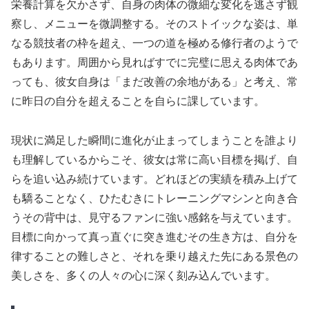
栄養計算を欠かさず、自身の肉体の微細な変化を逃さず観
察し、メニューを微調整する。そのストイックな姿は、単
なる競技者の枠を超え、一つの道を極める修行者のようで
もあります。周囲から見ればすでに完璧に思える肉体であ
っても、彼女自身は「まだ改善の余地がある」と考え、常
に昨日の自分を超えることを自らに課しています。
現状に満足した瞬間に進化が止まってしまうことを誰より
も理解しているからこそ、彼女は常に高い目標を掲げ、自
らを追い込み続けています。どれほどの実績を積み上げて
も驕ることなく、ひたむきにトレーニングマシンと向き合
うその背中は、見守るファンに強い感銘を与えています。
目標に向かって真っ直ぐに突き進むその生き方は、自分を
律することの難しさと、それを乗り越えた先にある景色の
美しさを、多くの人々の心に深く刻み込んでいます。