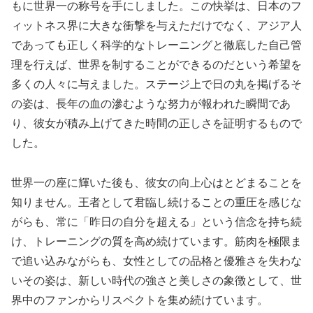
もに世界一の称号を手にしました。この快挙は、日本のフ
ィットネス界に大きな衝撃を与えただけでなく、アジア人
であっても正しく科学的なトレーニングと徹底した自己管
理を行えば、世界を制することができるのだという希望を
多くの人々に与えました。ステージ上で日の丸を掲げるそ
の姿は、長年の血の滲むような努力が報われた瞬間であ
り、彼女が積み上げてきた時間の正しさを証明するもので
した。
世界一の座に輝いた後も、彼女の向上心はとどまることを
知りません。王者として君臨し続けることの重圧を感じな
がらも、常に「昨日の自分を超える」という信念を持ち続
け、トレーニングの質を高め続けています。筋肉を極限ま
で追い込みながらも、女性としての品格と優雅さを失わな
いその姿は、新しい時代の強さと美しさの象徴として、世
界中のファンからリスペクトを集め続けています。