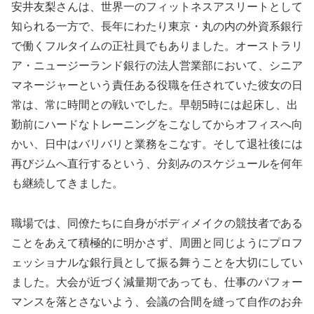
安井友梨さんは、世界一のフィットネスアスリートとして
知られる一方で、長年にわたり東京・丸の内の外資系銀行
で働くフルタイムの正社員でもありました。オーストラリ
ア・ニュージーランド銀行の法人営業部において、シニア
マネージャーという責任ある役職を任されていた彼女の日
常は、常に時間との戦いでした。早朝5時には起床し、出
勤前にハードなトレーニングをこなしてからオフィスへ向
かい、日中はバリバリと業務をこなす。そして退社後には
再びジムへ直行するという、分刻みのスケジュールを何年
も継続してきました。
職場では、同僚たちに自身がボディメイクの競技者である
ことをあえて積極的に明かさず、周囲と同じようにプロフ
ェッショナルな銀行員として振る舞うことを大切にしてい
ました。大会が近づく減量期であっても、仕事のパフォー
マンスを落とさないよう、会議の合間を縫って自作のお弁