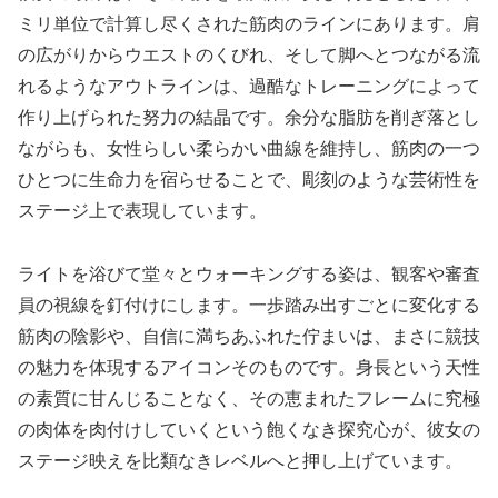
ミリ単位で計算し尽くされた筋肉のラインにあります。肩
の広がりからウエストのくびれ、そして脚へとつながる流
れるようなアウトラインは、過酷なトレーニングによって
作り上げられた努力の結晶です。余分な脂肪を削ぎ落とし
ながらも、女性らしい柔らかい曲線を維持し、筋肉の一つ
ひとつに生命力を宿らせることで、彫刻のような芸術性を
ステージ上で表現しています。
ライトを浴びて堂々とウォーキングする姿は、観客や審査
員の視線を釘付けにします。一歩踏み出すごとに変化する
筋肉の陰影や、自信に満ちあふれた佇まいは、まさに競技
の魅力を体現するアイコンそのものです。身長という天性
の素質に甘んじることなく、その恵まれたフレームに究極
の肉体を肉付けしていくという飽くなき探究心が、彼女の
ステージ映えを比類なきレベルへと押し上げています。