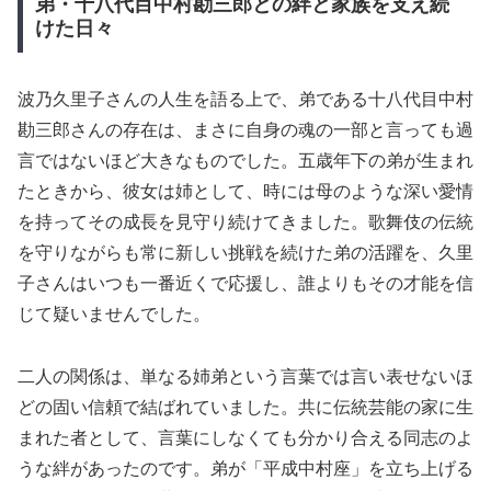
弟・十八代目中村勘三郎との絆と家族を支え続
けた日々
波乃久里子さんの人生を語る上で、弟である十八代目中村
勘三郎さんの存在は、まさに自身の魂の一部と言っても過
言ではないほど大きなものでした。五歳年下の弟が生まれ
たときから、彼女は姉として、時には母のような深い愛情
を持ってその成長を見守り続けてきました。歌舞伎の伝統
を守りながらも常に新しい挑戦を続けた弟の活躍を、久里
子さんはいつも一番近くで応援し、誰よりもその才能を信
じて疑いませんでした。
二人の関係は、単なる姉弟という言葉では言い表せないほ
どの固い信頼で結ばれていました。共に伝統芸能の家に生
まれた者として、言葉にしなくても分かり合える同志のよ
うな絆があったのです。弟が「平成中村座」を立ち上げる