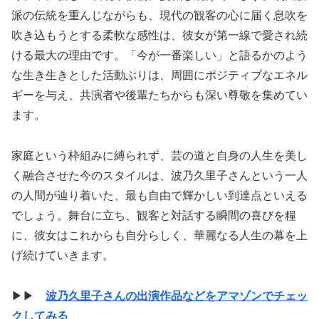
派の伝統を重んじながらも、現代の観客の心に届く息吹を
吹き込もうとする柔軟な感性は、彼女が第一線で愛され続
ける最大の理由です。「今が一番楽しい」と語るかのよう
な生き生きとした活動ぶりは、周囲にポジティブなエネル
ギーを与え、共演者や後輩たちからも深い尊敬を集めてい
ます。
家庭という枠組みに縛られず、芸の道と自身の人生を美し
く融合させた今のスタイルは、波乃久里子さんという一人
の人間が辿り着いた、最も自由で輝かしい到達点といえる
でしょう。舞台に立ち、観客と対話する瞬間の喜びを糧
に、彼女はこれからも自分らしく、華麗なる人生の幕を上
げ続けていきます。
▶▶
波乃久里子さんの出演作品などをアマゾンでチェッ
クしてみる