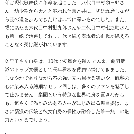
弟は現代歌舞伎に革命を起こした十八代目中村勘三郎さ
ん。幼少期から天才と謳われた弟と共に、切磋琢磨しなが
ら芸の道を歩んできた絆は非常に深いものでした。また、
甥にあたる六代目中村勘九郎さんや二代目中村七之助さん
も第一線で活躍しており、代々続く表現者の血脈が絶える
ことなく受け継がれています。
久里子さん自身は、10代で初舞台を踏んで以来、劇団新
派のトップ女優として長年看板を背負い続けてきました。
しなやかでありながら芯の強い立ち居振る舞いや、観客の
心に染み入る繊細なセリフ回しは、多くのファンを魅了し
て止みません。梨園という特別な世界に身を置きながら
も、気さくで温かみのある人柄がにじみ出る舞台姿は、ま
さに新派の伝統と彼女自身の個性が融合した唯一無二の魅
力といえるでしょう。