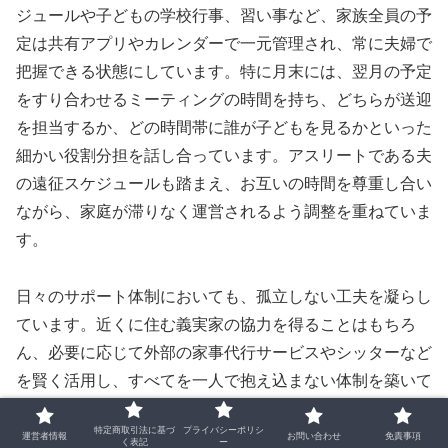
ジュールや子どもの学校行事、習い事など、家族全員の予
定は共有アプリやカレンダーで一元管理され、常に夫婦で
把握できる状態にしています。特に月末には、翌月の予定
をすり合わせるミーティングの時間を持ち、どちらが送迎
を担当するか、どの時間帯に誰が子どもを見るかといった
細かい役割分担を話し合っています。アスリートである夫
の遠征スケジュールも踏まえ、お互いの時間を尊重し合い
ながら、家庭が滞りなく運営されるよう調整を重ねていま
す。
日々のサポート体制においても、孤立しない工夫を凝らし
ています。近くに住む義実家の協力を得ることはもちろ
ん、必要に応じて外部の家事代行サービスやシッターなど
を賢く活用し、すべてを一人で抱え込まない体制を築いて
います。頼れる場所には迷わず助けを求め、限られたリソ
特定商取引法に基づ
プライバシーポリシ
ースを有効に使うことが、結果として家族全員の笑顔を守
運営者情報
お問い合わせ
免責事項
く表記
ー