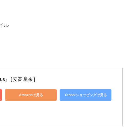
イル
s』 [ 安斉 星来 ]
Amazonで見る
Yahoo!ショッピングで見る