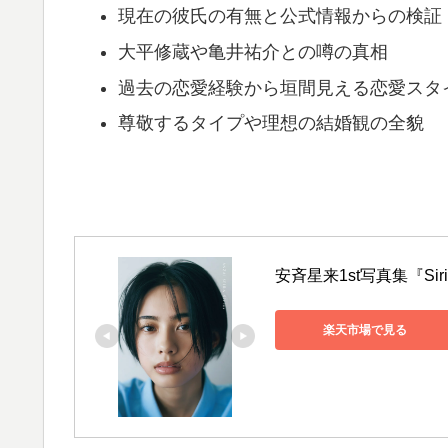
現在の彼氏の有無と公式情報からの検証
大平修蔵や亀井祐介との噂の真相
過去の恋愛経験から垣間見える恋愛スタ
尊敬するタイプや理想の結婚観の全貌
安斉星来1st写真集『Siriu
楽天市場で見る