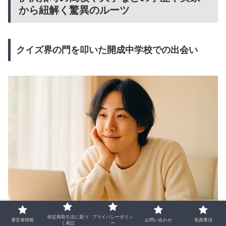
から紐解く驚異のルーツ
クイズ界の門を叩いた開成中学校での出会い
特定商取引法に基づ
プライバシーポリシ
運営者情報
お問い合わせ
免責事項
く表記
ー