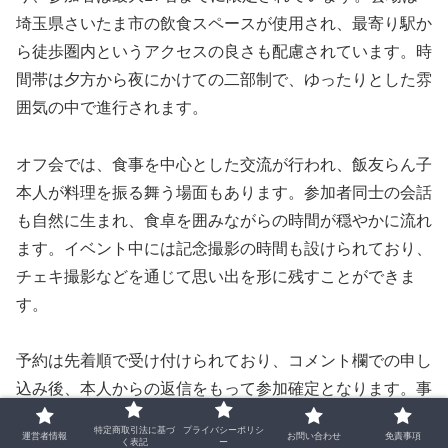
埼玉県さいたま市の飲食スペースが使用され、最寄り駅か
ら徒歩圏内というアクセスの良さも配慮されています。時
間帯は夕方から夜にかけての二部制で、ゆったりとした雰
囲気の中で進行されます。
オフ会では、食事を中心とした交流が行われ、飯友らん子
本人が料理を振る舞う場面もあります。参加者同士の会話
も自然に生まれ、食卓を囲みながらの時間が穏やかに流れ
ます。イベント中には記念撮影の時間も設けられており、
チェキ撮影などを通じて思い出を形に残すことができま
す。
予約は先着順で受け付けられており、コメント欄での申し
込み後、本人からの返信をもって参加確定となります。事
前振込制が導入されており、参加者の管理や準備が丁寧に
特定商取引法に基づ
プライバシーポリシ
運営者情報
お問い合わせ
免責事項
行われている様子がうかがえます。キャンセル対応には厳
く表記
ー