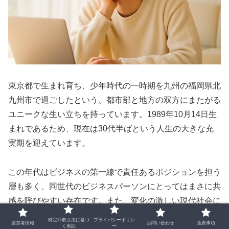
東京都で生まれ育ち、少年時代の一時期を九州の福岡県北
九州市で過ごしたという、都市部と地方の双方にまたがる
ユニークな生い立ちを持っています。1989年10月14日生
まれであるため、現在は30代半ばという人生の大きな充
実期を迎えています。
この年代はビジネスの第一線で責任あるポジションを担う
層も多く、同世代のビジネスパーソンにとってはまさに共
感を呼びやすい存在です。また、変化の激しい現代社会に
おいて、一歩引いた冷静な視点からニュースの背景を分か
特定商取引法に基づ
プライバシーポリシ
運営者情報
お問い合わせ
免責事項
く表記
ー