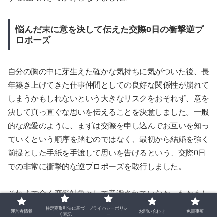
悩んだ末に意を決して伝えた交際0日の衝撃逆プ
ロポーズ
自分の胸の中に芽生えた確かな気持ちに気がついた後、長
年築き上げてきた仕事仲間としての良好な関係性が崩れて
しまうかもしれないという大きなリスクをおそれず、意を
決して真っ直ぐな思いを伝えることを決意しました。一般
的な恋愛のように、まずは交際を申し込んでお互いを知っ
ていくという順序を踏むのではなく、最初から結婚を強く
前提とした手紙を手渡して思いを告げるという、交際0日
での非常に衝撃的な逆プロポーズを敢行しました。
それまで全く恋愛対象として意識されていなかったかもし
れないという不安を抱えながらも、一途で一切のブレがな
特定商取引法に基づ
プライバシーポリシ
運営者情報
お問い合わせ
免責事項
く表記
ー