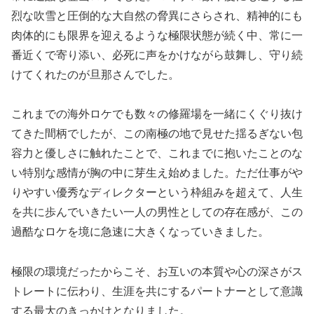
烈な吹雪と圧倒的な大自然の脅異にさらされ、精神的にも
肉体的にも限界を迎えるような極限状態が続く中、常に一
番近くで寄り添い、必死に声をかけながら鼓舞し、守り続
けてくれたのが旦那さんでした。
これまでの海外ロケでも数々の修羅場を一緒にくぐり抜け
てきた間柄でしたが、この南極の地で見せた揺るぎない包
容力と優しさに触れたことで、これまでに抱いたことのな
い特別な感情が胸の中に芽生え始めました。ただ仕事がや
りやすい優秀なディレクターという枠組みを超えて、人生
を共に歩んでいきたい一人の男性としての存在感が、この
過酷なロケを境に急速に大きくなっていきました。
極限の環境だったからこそ、お互いの本質や心の深さがス
トレートに伝わり、生涯を共にするパートナーとして意識
する最大のきっかけとなりました。