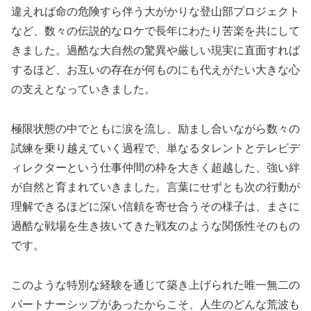
違えれば命の危険すら伴う大がかりな登山部プロジェクト
など、数々の伝説的なロケで長年にわたり苦楽を共にして
きました。過酷な大自然の驚異や厳しい現実に直面すれば
するほど、お互いの存在が何ものにも代えがたい大きな心
の支えとなっていきました。
極限状態の中でともに涙を流し、励まし合いながら数々の
試練を乗り越えていく過程で、単なるタレントとテレビデ
ィレクターという仕事仲間の枠を大きく超越した、強い絆
が自然と育まれていきました。言葉にせずとも次の行動が
理解できるほどに深い信頼を寄せ合うその様子は、まさに
過酷な戦場を生き抜いてきた戦友のような関係性そのもの
です。
このような特別な経験を通じて築き上げられた唯一無二の
パートナーシップがあったからこそ、人生のどんな荒波も