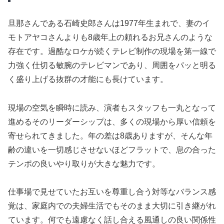
旦那さんである石崎史郎さんは1977年生まれで、妻のイ
モトアヤコさんよりも8歳年上の頼れるお兄さんのような
存在です。過酷なロケが続くテレビ制作の現場を第一線で
力強く仕切る敏腕のテレビマンであり、周囲をパッと明る
く盛り上げる抜群の才能にも長けています。
現場の空気を瞬時に読み、演者もスタッフも一丸となって
進めるそのリーダーシップは、多くの現場から厚い信頼を
寄せられてきました。年の差は8歳ありますが、そんな年
齢の違いを一切感じさせないほどフラットで、息の合った
テンポの良いやり取りが大きな魅力です。
仕事場で見せていたお互いを尊重し合う対等なバランス感
覚は、家庭内での夫婦生活でもそのまま大切に引き継がれ
ています。何でも遠慮なく話し合える風通しの良い関係性