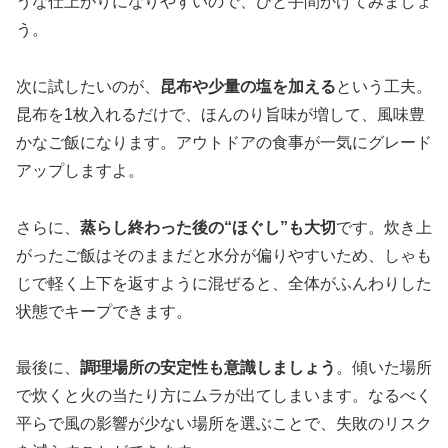
うな仕上がりになりやすいので、ひと手間かけてみましょ
う。
次に試したいのが、
昆布や少量の塩を加える
という工夫。
昆布を1枚入れるだけで、ほんのり旨味が増して、風味豊
かなご飯になります。アウトドアの食事が一気にグレード
アップしますよ。
さらに、
蒸らし終わった後の“ほぐし”も大切
です。炊き上
がったご飯はそのままだと水分が偏りやすいため、しゃも
じで軽く上下を返すように混ぜると、全体がふんわりした
状態でキープできます。
最後に、
調理場所の安定性も意識しましょう
。傾いた場所
で炊くと火の当たり方にムラが出てしまいます。なるべく
平らで風の影響が少ない場所を選ぶことで、失敗のリスク