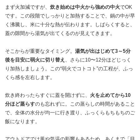
まず火加減ですが、
炊き始めは中火から強めの中火
でOK
です。この段階でしっかりと加熱することで、鍋の中が早
く沸騰し、米に十分な熱が伝わります。しばらくすると、
蓋の隙間から湯気が出てくるのが見えてきます。
そこからが重要なタイミング。
湯気が出はじめて3～5分
後を目安に弱火に切り替え
、さらに10〜12分ほどじっく
り加熱しましょう。この“弱火でコトコト”の工程が、ふっ
くら感を左右します。
炊き終わったらすぐに蓋を開けずに、
火を止めてから10
分ほど蒸らす
のも忘れずに。この蒸らしの時間があること
で、全体の水分が均一に行き渡り、ふっくらもちもちのご
飯になります。
アウトドアでは風や気温の影響もあるため、あくまで「目