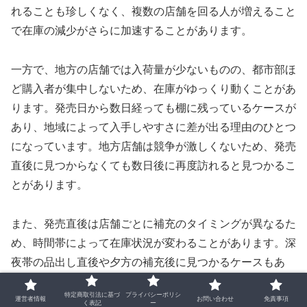
れることも珍しくなく、複数の店舗を回る人が増えること
で在庫の減少がさらに加速することがあります。
一方で、地方の店舗では入荷量が少ないものの、都市部ほ
ど購入者が集中しないため、在庫がゆっくり動くことがあ
ります。発売日から数日経っても棚に残っているケースが
あり、地域によって入手しやすさに差が出る理由のひとつ
になっています。地方店舗は競争が激しくないため、発売
直後に見つからなくても数日後に再度訪れると見つかるこ
とがあります。
また、発売直後は店舗ごとに補充のタイミングが異なるた
め、時間帯によって在庫状況が変わることがあります。深
夜帯の品出し直後や夕方の補充後に見つかるケースもあ
り、複数の時間帯をチェックすることで出会える可能性が
特定商取引法に基づ
プライバシーポリシ
高まります。発売直後の動きが早い商品であるため、早め
運営者情報
お問い合わせ
免責事項
く表記
ー