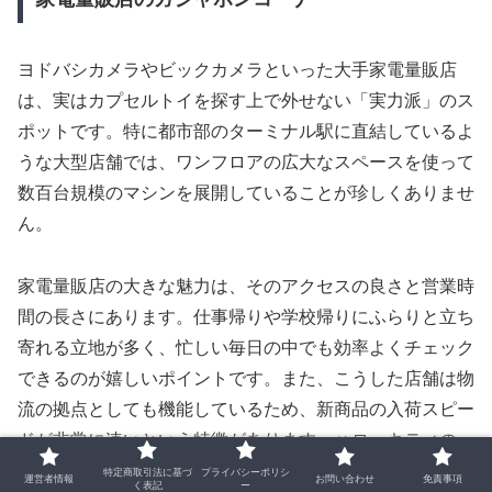
ヨドバシカメラやビックカメラといった大手家電量販店
は、実はカプセルトイを探す上で外せない「実力派」のス
ポットです。特に都市部のターミナル駅に直結しているよ
うな大型店舗では、ワンフロアの広大なスペースを使って
数百台規模のマシンを展開していることが珍しくありませ
ん。
家電量販店の大きな魅力は、そのアクセスの良さと営業時
間の長さにあります。仕事帰りや学校帰りにふらりと立ち
寄れる立地が多く、忙しい毎日の中でも効率よくチェック
できるのが嬉しいポイントです。また、こうした店舗は物
流の拠点としても機能しているため、新商品の入荷スピー
ドが非常に速いという特徴があります。ハローキティの
「めじるしアクセサリー」のような注目度の高いアイテム
特定商取引法に基づ
プライバシーポリシ
運営者情報
お問い合わせ
免責事項
く表記
ー