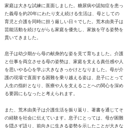
家庭は大きな試練に直面しました。糖尿病や認知症を患っ
た義母を約20年にわたり支え続ける生活は、母としての
育児と介護を同時に担う厳しい日々でした。荒木由美子は
芸能活動を続けながらも家庭を優先し、家族を守る姿勢を
貫いてきました。
息子は幼少期から母の献身的な姿を見て育ちました。介護
と仕事を両立させる母の姿勢は、家庭を支える責任感や人
を思いやる心を学ぶ大きなきっかけとなりました。母が介
護の現場で直面する困難を乗り越える姿は、息子にとって
人生の指針となり、医療や人を支えることへの関心を深め
る要因にもなったと考えられます。
また、荒木由美子は介護生活を振り返り、著書を通じてそ
の経験を社会に伝えています。息子にとっては、母が困難
を隠さず語り、前向きに生きる姿勢を示したことが大きな