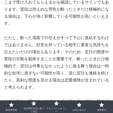
こまで受け入れてもらえるかを確認しているサインでもあ
ります。普段は控えめな男性が酔ったときだけ積極的にな
る場合は、下心が強く影響している可能性が高いといえま
す。
ただし、酔った場面での甘えがすべて下心に直結するわけ
ではありません。好意を持っている相手に素直な気持ちを
伝えたいだけの場合もあります。そのため、翌日の態度や
普段の言動を観察することが重要です。酔ったときだけ積
極的で、翌日は何事もなかったように振る舞う場合は一時
的な欲求に過ぎない可能性が高く、逆に翌日も連絡を続け
たり、真剣な態度を見せる場合は恋愛感情が含まれている
と考えられます。
また、下心が隠れている場合は繰り返し同じ行動を取る傾
向があります。飲み会のたびに距離を詰めてくる、甘えた
特定商取引法に基づ
プライバシーポリシ
運営者情報
お問い合わせ
免責事項
く表記
ー