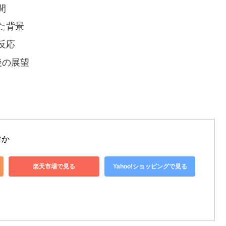
間
た背景
反応
後の展望
すか
楽天市場で見る
Yahoo!ショッピングで見る