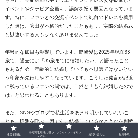
さらに、芸能活動の中でウエディングドレス姿を披露した
イベントやグラビア企画も、誤解を招く要因となっていま
す。特に、ファンとの交流イベントで純白のドレスを着用
した際は、演出が本格的だったこともあり、実際の結婚式
と勘違いする人も少なくありませんでした。
年齢的な節目も影響しています。篠崎愛は2025年現在33
歳で、過去には「35歳までに結婚したい」と語ったこと
もあるため、年齢的に結婚していても不思議ではないとい
う印象が先行しやすくなっています。こうした発言が記憶
に残っているファンの間では、自然と「もう結婚したので
は」と思われることもあります。
また、SNSやブログで私生活をあまり明かしていないこ
とも、憶測を呼ぶ一因です。結婚しているかどうかを判断
する材料が少ないため、過去の情報や印象に基づいて誤解
特定商取引法に基づ
プライバシーポリシ
運営者情報
お問い合わせ
免責事項
く表記
ー