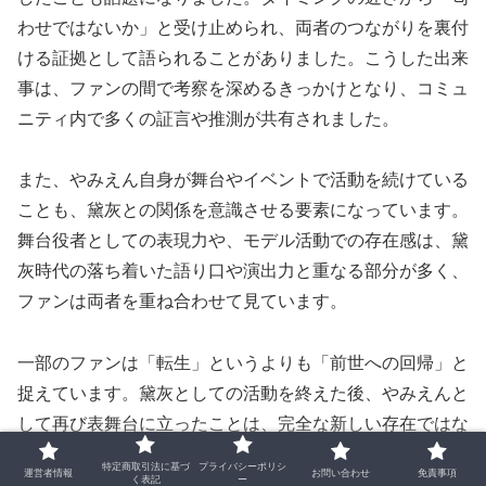
わせではないか」と受け止められ、両者のつながりを裏付
ける証拠として語られることがありました。こうした出来
事は、ファンの間で考察を深めるきっかけとなり、コミュ
ニティ内で多くの証言や推測が共有されました。
また、やみえん自身が舞台やイベントで活動を続けている
ことも、黛灰との関係を意識させる要素になっています。
舞台役者としての表現力や、モデル活動での存在感は、黛
灰時代の落ち着いた語り口や演出力と重なる部分が多く、
ファンは両者を重ね合わせて見ています。
一部のファンは「転生」というよりも「前世への回帰」と
捉えています。黛灰としての活動を終えた後、やみえんと
して再び表舞台に立ったことは、完全な新しい存在ではな
く、過去の活動を再開した形に近いと考えられています。
特定商取引法に基づ
プライバシーポリシ
運営者情報
お問い合わせ
免責事項
く表記
ー
この見方は、両者の活動履歴を丁寧に追ってきたファンの